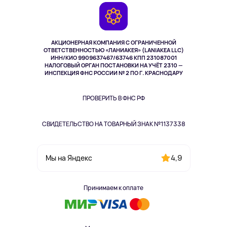
Гарантия
Камеры
Возврат
TV и мультимедиа
Выкуп товара
Музыка и звук
АКЦИОНЕРНАЯ КОМПАНИЯ С ОГРАНИЧЕННОЙ
Спорт
ОТВЕТСТВЕННОСТЬЮ «ЛАНИАКЕЯ» (LANIAKEA LLC)
ИНН/КИО 9909637467/63746 КПП 231087001
Здоровье
НАЛОГОВЫЙ ОРГАН ПОСТАНОВКИ НА УЧЁТ 2310 —
Здоровье питомцев
ИНСПЕКЦИЯ ФНС РОССИИ № 2 ПО Г. КРАСНОДАРУ
Книги
Одежда и аксессуары
ПРОВЕРИТЬ В ФНС РФ
СВИДЕТЕЛЬСТВО НА ТОВАРНЫЙ ЗНАК №1137338
4,9
Мы на Яндекс
Принимаем к оплате