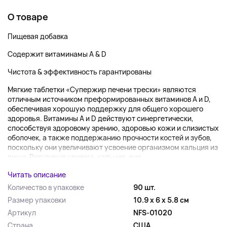
О товаре
Пищевая добавка
Содержит витаминамы А & D
Чистота & эффективность гарантированы
Мягкие таблетки «Супержир печени трески» являются
отличным источником преформированных витаминов A и D,
обеспечивая хорошую поддержку для общего хорошего
здоровья. Витамины A и D действуют синергетически,
способствуя здоровому зрению, здоровью кожи и слизистых
оболочек, а также поддержанию прочности костей и зубов,
поскольку они увеличивают усвоение организмом кальция из
пищи. Регулируя уровень кальция, они...
Читать описание
Количество в упаковке
90 шт.
Размер упаковки
10.9 x 6 x 5.8 см
Артикул
NFS-01020
Страна
США