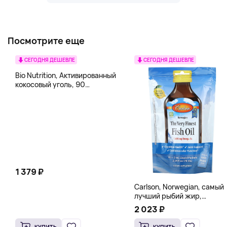
Посмотрите еще
СЕГОДНЯ ДЕШЕВЛЕ
СЕГОДНЯ ДЕШЕВЛЕ
Bio Nutrition, Активированный
кокосовый уголь, 90
вегетарианских капсул (260
мг в каждой капсуле)
1 379 ₽
Carlson, Norwegian, самый
лучший рыбий жир,
натуральный лимон, 15
2 023 ₽
пакетиков (5 мл) каждый
КУПИТЬ
КУПИТЬ