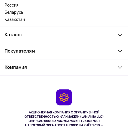
Россия
Беларусь
Казахстан
Каталог
Смартфоны и гаджеты
Покупателям
Ноутбуки, мониторы, VR
Товары для дома
Служба поддержки
Косметика и уход
Компания
Как заказать
Активный отдых
Оплата
О сервисе
Планшеты
Доставка
Контакты
Игровые консоли
Гарантия
Камеры
Возврат
TV и мультимедиа
Выкуп товара
Музыка и звук
АКЦИОНЕРНАЯ КОМПАНИЯ С ОГРАНИЧЕННОЙ
Спорт
ОТВЕТСТВЕННОСТЬЮ «ЛАНИАКЕЯ» (LANIAKEA LLC)
ИНН/КИО 9909637467/63746 КПП 231087001
Здоровье
НАЛОГОВЫЙ ОРГАН ПОСТАНОВКИ НА УЧЁТ 2310 —