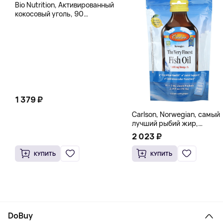
Bio Nutrition, Активированный
кокосовый уголь, 90
вегетарианских капсул (260
мг в каждой капсуле)
1 379 ₽
Carlson, Norwegian, самый
лучший рыбий жир,
натуральный лимон, 15
2 023 ₽
пакетиков (5 мл) каждый
КУПИТЬ
КУПИТЬ
DoBuy