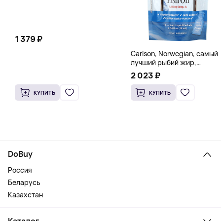
1 379 ₽
Carlson, Norwegian, самый
лучший рыбий жир,
натуральный лимон, 15
2 023 ₽
пакетиков (5 мл) каждый
КУПИТЬ
КУПИТЬ
DoBuy
Россия
Беларусь
Казахстан
Каталог