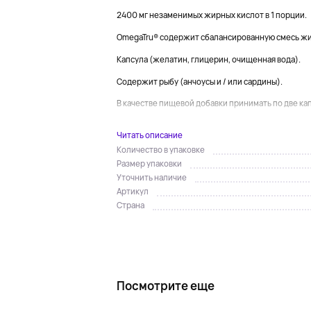
2400 мг незаменимых жирных кислот в 1 порции.
OmegaTru® содержит сбалансированную смесь жи
Капсула (желатин, глицерин, очищенная вода).
Содержит рыбу (анчоусы и / или сардины).
В качестве пищевой добавки принимать по две капс
...
Читать описание
Количество в упаковке
Размер упаковки
Уточнить наличие
Артикул
Страна
Посмотрите еще