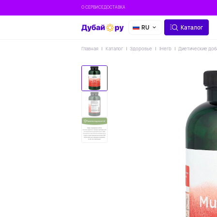
О СЕРВИСЕ
ДОСТАВКА
RU
Каталог
Главная
Каталог
Здоровье
IHerb
Диетические доб