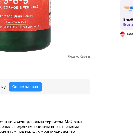
В люб
Беспла
Тов