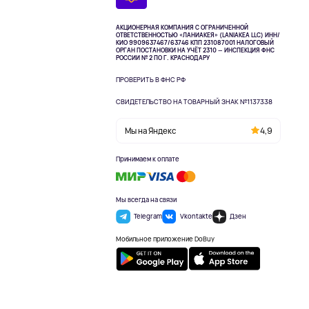
АКЦИОНЕРНАЯ КОМПАНИЯ С ОГРАНИЧЕННОЙ
ОТВЕТСТВЕННОСТЬЮ «ЛАНИАКЕЯ» (LANIAKEA LLC)
ИНН/
КИО 9909637467/63746 КПП 231087001
НАЛОГОВЫЙ
ОРГАН ПОСТАНОВКИ НА УЧЁТ 2310 — ИНСПЕКЦИЯ ФНС
РОССИИ № 2 ПО Г. КРАСНОДАРУ
ПРОВЕРИТЬ В ФНС РФ
СВИДЕТЕЛЬСТВО НА ТОВАРНЫЙ ЗНАК №1137338
Мы на Яндекс
4,9
Принимаем к оплате
Мы всегда на связи
Telegram
Vkontakte
Дзен
Мобильное приложение DoBuy