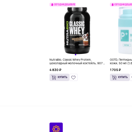
СЕГОДНЯ ДЕШЕВЛЕ
СЕГОДНЯ ДЕШЕ
NutraBio, Classic Whey Protein,
OOTD, Пептидн
шоколадный молочный коктейль, 907 г
кожи, 50 мл (1,
(2 фунта)
4 830 ₽
1 705 ₽
КУПИТЬ
КУПИТЬ