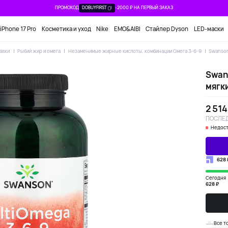
ПРОМОКОД
DOBUYFIRST
-2000 ₽ НА ПЕРВЫЙ ЗАКАЗ
iPhone 17 Pro
Косметика и уход
Nike
EMO&AIBI
Стайлер Dyson
LED-маски
авки
Рыбий жир и омега
Незаменимые жирные кислоты, комбинации Омега 3-6-9
Swanson
Swan
мягк
2 514
ПОСЛЕД
Недост
628 
Сегодня
628 ₽
Все т