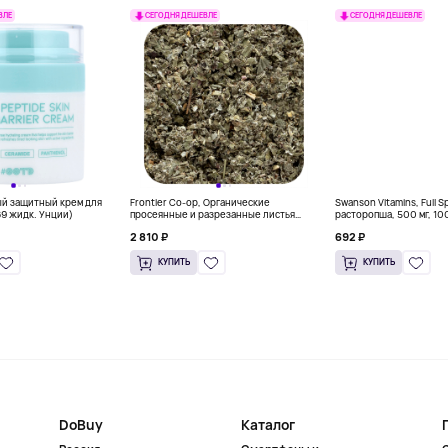
ВЛЕ
СЕГОДНЯ ДЕШЕВЛЕ
СЕГОДНЯ ДЕШЕВЛЕ
ый защитный крем для
Frontier Co-op, Органические
Swanson Vitamins, Full 
69 жидк. Унции)
просеянные и разрезанные листья
расторопша, 500 мг, 10
красной малины, 453 г (16 унций)
капсул
2 810 ₽
692 ₽
КУПИТЬ
КУПИТЬ
DoBuy
Каталог