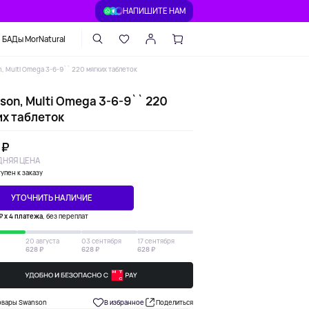
НАПИШИТЕ НАМ
БАДы MorNatural
, Multi Omega 3-6-9`` 220 мягких таблеток
son, Multi Omega 3-6-9`` 220
их таблеток
 ₽
НЯЯ ЦЕНА
упен к заказу
УТОЧНИТЬ НАЛИЧИЕ
₽ х 4 платежа
, без переплат
20 августа
03 сентября
17 сентября
628 ₽
628 ₽
628 ₽
овары Swanson
В избранное
Поделиться