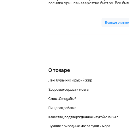
О товаре
Лен, бурачник и рыбий жир
Здоровье сердца и мозга
Смесь OmegaTru®
Пищевая добавка
Качество, подтвержденное наукой с 1969 г.
Лучшие природные масла суши и моря.