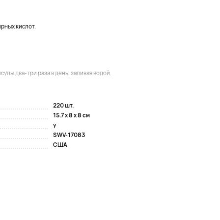
рных кислот.
улы два-три раза в день, запивая водой.
220 шт.
15.7 x 8 x 8 см
y
SWV-17083
США