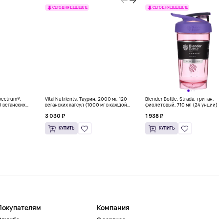
СЕГОДНЯ ДЕШЕВЛЕ
СЕГОДНЯ ДЕШЕВЛЕ
Spectrum®,
Vital Nutrients, Таурин, 2000 мг, 120
Blender Bottle, Strada, тритан,
0 веганских
веганских капсул (1000 мг в каждой
фиолетовый, 710 мл (24 унции)
капсуле)
3 030 ₽
1 938 ₽
КУПИТЬ
КУПИТЬ
Покупателям
Компания