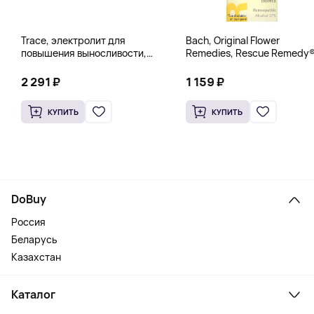
Trace, электролит для
Bach, Original Flower
повышения выносливости,
Remedies, Rescue Remedy®
PowerPak, со вкусом граната
натуральное средство для
и черники, 30 пакетиков по 5 г
снятия стресса, 10 мл
2 291 ₽
1 159 ₽
(0,18 унции)
(0,35 жидк. унции)
КУПИТЬ
КУПИТЬ
DoBuy
Россия
Беларусь
Казахстан
Каталог