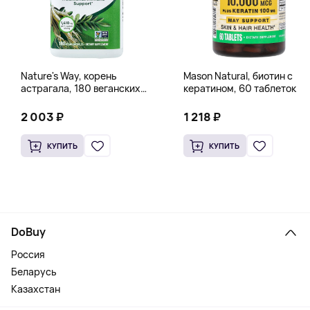
Nature's Way, корень
Mason Natural, биотин с
астрагала, 180 веганских
кератином, 60 таблеток
капсул (470 мг в 1 капсуле)
2 003 ₽
1 218 ₽
КУПИТЬ
КУПИТЬ
DoBuy
Россия
Беларусь
Казахстан