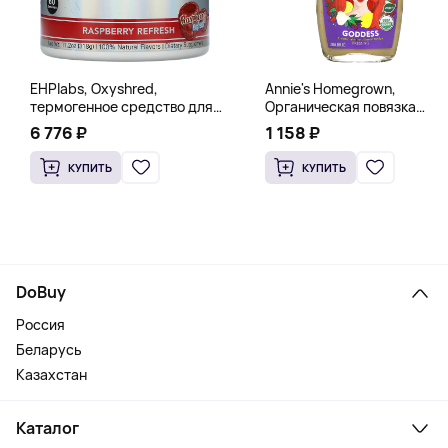
EHPlabs, Oxyshred,
Annie's Homegrown,
термогенное средство для
Органическая повязка
сжигания жира, малиновое
«Богиня», 236 мл (8 жидк.
6 776 ₽
1 158 ₽
освежение, 318 г (11,2 унции)
унц.)
КУПИТЬ
КУПИТЬ
DoBuy
Россия
Беларусь
Казахстан
Каталог