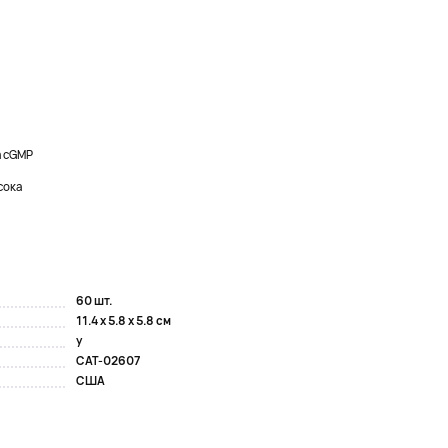
а cGMP
сока
60 шт.
11.4 x 5.8 x 5.8 см
y
CAT-02607
США