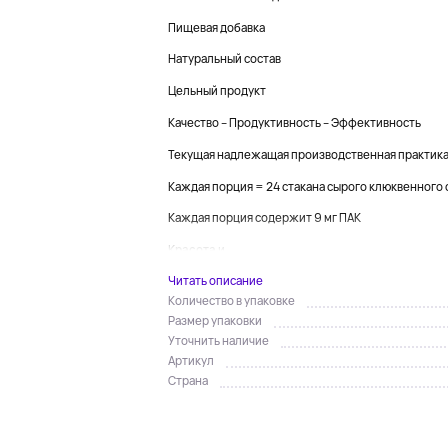
Пищевая добавка
Натуральный состав
Цельный продукт
Качество – Продуктивность – Эффективность
Текущая надлежащая производственная практик
Каждая порция = 24 стакана сырого клюквенного 
Каждая порция содержит 9 мг ПАК
Красота и ...
Читать описание
Количество в упаковке
Размер упаковки
Уточнить наличие
Артикул
Страна