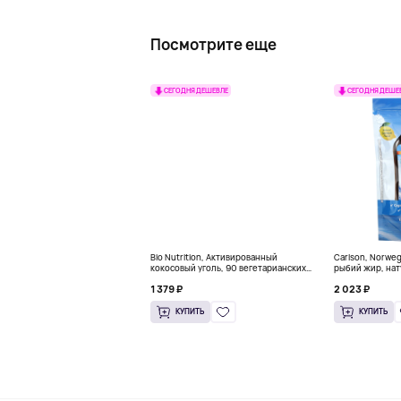
Посмотрите еще
СЕГОДНЯ ДЕШЕВЛЕ
СЕГОДНЯ ДЕШЕ
Bio Nutrition, Активированный
Carlson, Norwe
кокосовый уголь, 90 вегетарианских
рыбий жир, нат
капсул (260 мг в каждой капсуле)
пакетиков (5 м
1 379 ₽
2 023 ₽
КУПИТЬ
КУПИТЬ