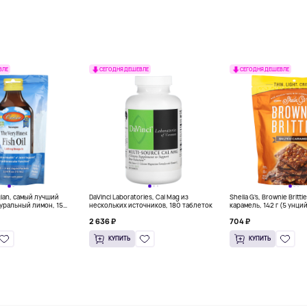
ВЛЕ
СЕГОДНЯ ДЕШЕВЛЕ
СЕГОДНЯ ДЕШЕВЛЕ
gian, самый лучший
DaVinci Laboratories, Cal Mag из
Sheila G's, Brownie Britt
уральный лимон, 15
нескольких источников, 180 таблеток
карамель, 142 г (5 унци
л) каждый
2 636 ₽
704 ₽
КУПИТЬ
КУПИТЬ