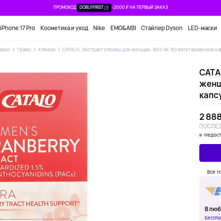
ПРОМОКОД
DOBUYFIRST
-2000 ₽ НА ПЕРВЫЙ ЗАКАЗ
iPhone 17 Pro
Косметика и уход
Nike
EMO&AIBI
Стайлер Dyson
LED-маски
авки
Травы
Клюква
CATALO, Экстракт клюквы для женщин, 600 мг, 60 вегетарианских кап
CATA
женщ
капсу
2 888
ПОСЛЕД
Недост
Все т
В люб
Беспла