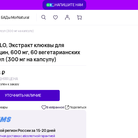
НАПИШИТЕ НАМ
БАДы MorNatural
сул (300 мг на капсулу)
LO, Экстракт клюквы для
ин, 600 мг, 60 вегетарианских
л (300 мг на капсулу)
 ₽
НЯЯ ЦЕНА
упен к заказу
УТОЧНИТЬ НАЛИЧИЕ
овары
В избранное
Поделиться
ой регион России за 15-20 дней
тная доставка с абсолютной гарантией