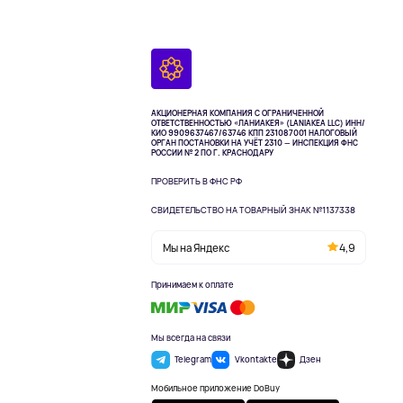
АКЦИОНЕРНАЯ КОМПАНИЯ С ОГРАНИЧЕННОЙ
ОТВЕТСТВЕННОСТЬЮ «ЛАНИАКЕЯ» (LANIAKEA LLC)
ИНН/
КИО 9909637467/63746 КПП 231087001
НАЛОГОВЫЙ
ОРГАН ПОСТАНОВКИ НА УЧЁТ 2310 — ИНСПЕКЦИЯ ФНС
РОССИИ № 2 ПО Г. КРАСНОДАРУ
ПРОВЕРИТЬ В ФНС РФ
СВИДЕТЕЛЬСТВО НА ТОВАРНЫЙ ЗНАК №1137338
Мы на Яндекс
4,9
Принимаем к оплате
Мы всегда на связи
Telegram
Vkontakte
Дзен
Мобильное приложение DoBuy