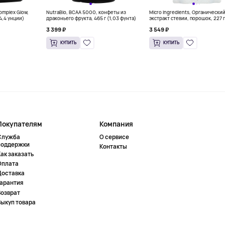
Complex Glow,
NutraBio, BCAA 5000, конфеты из
Micro Ingredients, Органически
(4,4 унции)
драконьего фрукта, 465 г (1,03 фунта)
экстракт стевии, порошок, 227 г
унций)
3 399 ₽
3 549 ₽
КУПИТЬ
КУПИТЬ
Покупателям
Компания
Служба
О сервисе
поддержки
Контакты
ак заказать
Оплата
Доставка
Гарантия
Возврат
Выкуп товара