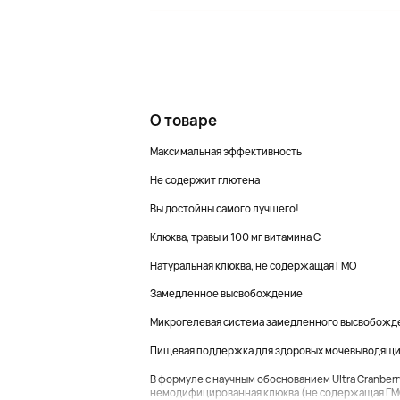
О товаре
Максимальная эффективность
Не содержит глютена
Вы достойны самого лучшего!
Клюква, травы и 100 мг витамина С
Натуральная клюква, не содержащая ГМО
Замедленное высвобождение
Микрогелевая система замедленного высвобожд
Пищевая поддержка для здоровых мочевыводящи
В формуле с научным обоснованием Ultra Cranber
немодифицированная клюква (не содержащая ГМО