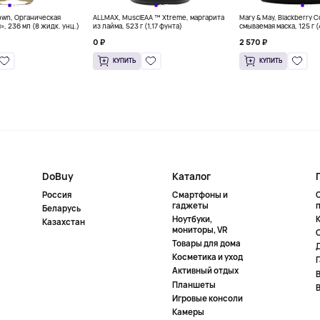
own, Органическая
ALLMAX, MusclEAA ™ Xtreme, маргарита
Mary & May, Blackberry 
», 236 мл (8 жидк. унц.)
из лайма, 523 г (1,17 фунта)
смываемая маска, 125 г 
0 ₽
2 570 ₽
КУПИТЬ
КУПИТЬ
DoBuy
Каталог
Россия
Смартфоны и
гаджеты
Беларусь
Ноутбуки,
К
Казахстан
мониторы, VR
Товары для дома
Косметика и уход
Активный отдых
Планшеты
Игровые консоли
Камеры