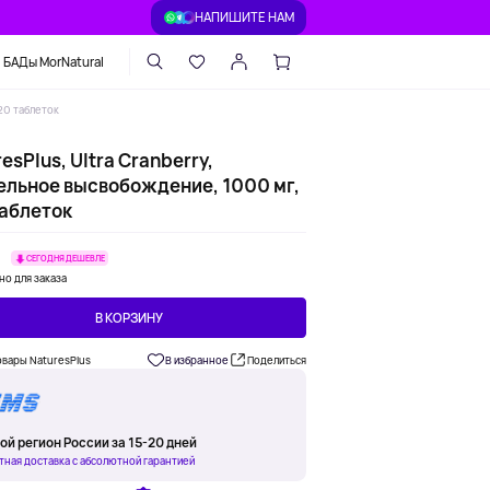
НАПИШИТЕ НАМ
БАДы MorNatural
120 таблеток
esPlus, Ultra Cranberry,
ельное высвобождение, 1000 мг,
таблеток
СЕГОДНЯ ДЕШЕВЛЕ
но для заказа
В КОРЗИНУ
овары NaturesPlus
В избранное
Поделиться
ой регион России за 15-20 дней
тная доставка с абсолютной гарантией