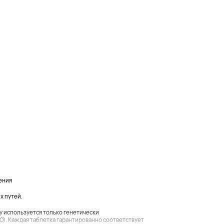
ения
х путей.
ry используется только генетически
). Каждая таблетка гарантированно соответствует