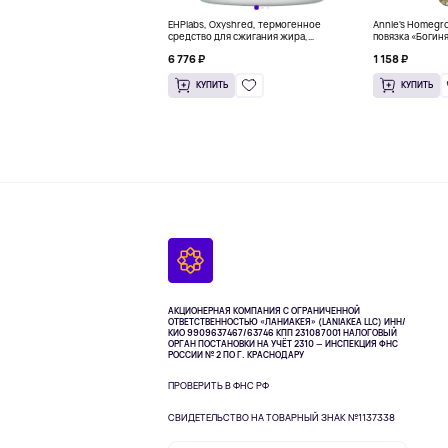
EHPlabs, Oxyshred, термогенное
Annie's Homegr
средство для сжигания жира,
повязка «Богиня
малиновое освежение, 318 г (11,2
6 776 ₽
1 158 ₽
унции)
КУПИТЬ
КУПИТЬ
АКЦИОНЕРНАЯ КОМПАНИЯ С ОГРАНИЧЕННОЙ
ОТВЕТСТВЕННОСТЬЮ «ЛАНИАКЕЯ» (LANIAKEA LLC)
ИНН/
КИО 9909637467/63746 КПП 231087001
НАЛОГОВЫЙ
ОРГАН ПОСТАНОВКИ НА УЧЁТ 2310 — ИНСПЕКЦИЯ ФНС
РОССИИ № 2 ПО Г. КРАСНОДАРУ
ПРОВЕРИТЬ В ФНС РФ
СВИДЕТЕЛЬСТВО НА ТОВАРНЫЙ ЗНАК №1137338