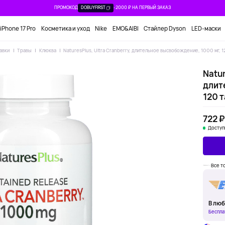
ПРОМОКОД
DOBUYFIRST
-2000 ₽ НА ПЕРВЫЙ ЗАКАЗ
iPhone 17 Pro
Косметика и уход
Nike
EMO&AIBI
Стайлер Dyson
LED-маски
авки
Травы
Клюква
NaturesPlus, Ultra Cranberry, длительное высвобождение, 1000 мг, 
Natur
длит
120 
722 ₽
Доступ
Все т
В люб
Беспла