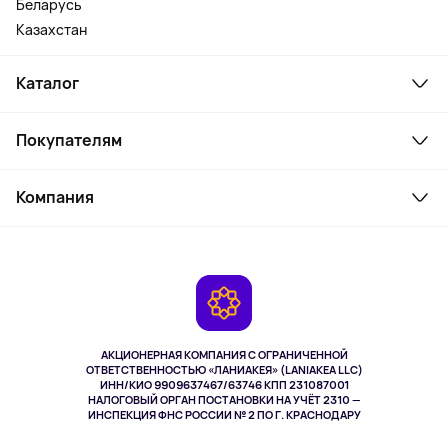
Беларусь
Казахстан
Каталог
Смартфоны и гаджеты
Покупателям
Ноутбуки, мониторы, VR
Товары для дома
Служба поддержки
Косметика и уход
Компания
Как заказать
Активный отдых
Оплата
О сервисе
Планшеты
Доставка
Контакты
Игровые консоли
Гарантия
Камеры
Возврат
TV и мультимедиа
Выкуп товара
Музыка и звук
АКЦИОНЕРНАЯ КОМПАНИЯ С ОГРАНИЧЕННОЙ
Спорт
ОТВЕТСТВЕННОСТЬЮ «ЛАНИАКЕЯ» (LANIAKEA LLC)
ИНН/КИО 9909637467/63746 КПП 231087001
Здоровье
НАЛОГОВЫЙ ОРГАН ПОСТАНОВКИ НА УЧЁТ 2310 —
Здоровье питомцев
ИНСПЕКЦИЯ ФНС РОССИИ № 2 ПО Г. КРАСНОДАРУ
Книги