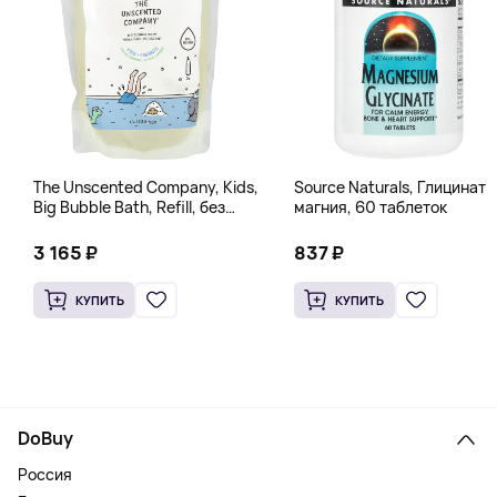
The Unscented Company, Kids,
Source Naturals, Глицинат
Big Bubble Bath, Refill, без
магния, 60 таблеток
отдушек, 1 л (33,8 жидк.
Унции)
3 165 ₽
837 ₽
КУПИТЬ
КУПИТЬ
DoBuy
Россия