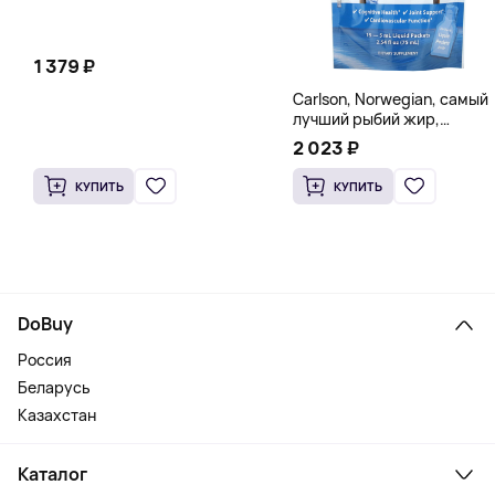
1 379 ₽
Carlson, Norwegian, самый
лучший рыбий жир,
натуральный лимон, 15
2 023 ₽
пакетиков (5 мл) каждый
КУПИТЬ
КУПИТЬ
DoBuy
Россия
Беларусь
Казахстан
Каталог