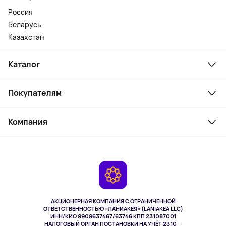
Россия
Беларусь
Казахстан
Каталог
Смартфоны и гаджеты
Покупателям
Ноутбуки, мониторы, VR
Товары для дома
Служба поддержки
Косметика и уход
Компания
Как заказать
Активный отдых
Оплата
О сервисе
Планшеты
Доставка
Контакты
Игровые консоли
Гарантия
Камеры
Возврат
TV и мультимедиа
Выкуп товара
Музыка и звук
АКЦИОНЕРНАЯ КОМПАНИЯ С ОГРАНИЧЕННОЙ
Спорт
ОТВЕТСТВЕННОСТЬЮ «ЛАНИАКЕЯ» (LANIAKEA LLC)
ИНН/КИО 9909637467/63746 КПП 231087001
Здоровье
НАЛОГОВЫЙ ОРГАН ПОСТАНОВКИ НА УЧЁТ 2310 —