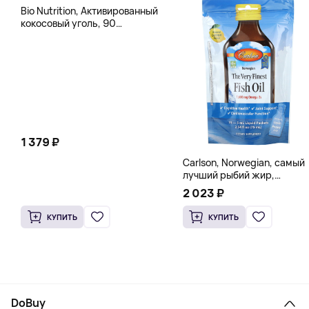
Bio Nutrition, Активированный
кокосовый уголь, 90
вегетарианских капсул (260
мг в каждой капсуле)
1 379 ₽
Carlson, Norwegian, самый
лучший рыбий жир,
натуральный лимон, 15
2 023 ₽
пакетиков (5 мл) каждый
КУПИТЬ
КУПИТЬ
DoBuy