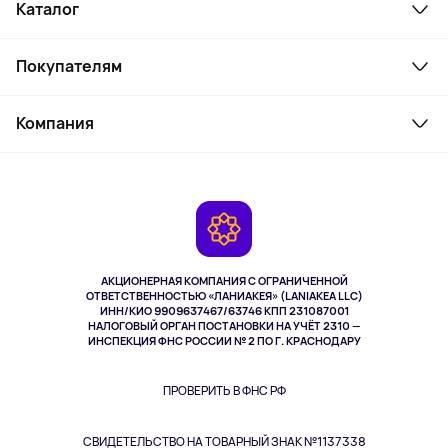
Каталог
Смартфоны и гаджеты
Покупателям
Ноутбуки, мониторы, VR
Товары для дома
Служба поддержки
Косметика и уход
Компания
Как заказать
Активный отдых
Оплата
О сервисе
Планшеты
Доставка
Контакты
Игровые консоли
Гарантия
Камеры
Возврат
TV и мультимедиа
Выкуп товара
Музыка и звук
АКЦИОНЕРНАЯ КОМПАНИЯ С ОГРАНИЧЕННОЙ
Спорт
ОТВЕТСТВЕННОСТЬЮ «ЛАНИАКЕЯ» (LANIAKEA LLC)
ИНН/КИО 9909637467/63746 КПП 231087001
Здоровье
НАЛОГОВЫЙ ОРГАН ПОСТАНОВКИ НА УЧЁТ 2310 —
Здоровье питомцев
ИНСПЕКЦИЯ ФНС РОССИИ № 2 ПО Г. КРАСНОДАРУ
Книги
Одежда и аксессуары
ПРОВЕРИТЬ В ФНС РФ
СВИДЕТЕЛЬСТВО НА ТОВАРНЫЙ ЗНАК №1137338