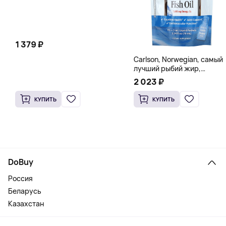
1 379 ₽
Carlson, Norwegian, самый
лучший рыбий жир,
натуральный лимон, 15
2 023 ₽
пакетиков (5 мл) каждый
КУПИТЬ
КУПИТЬ
DoBuy
Россия
Беларусь
Казахстан