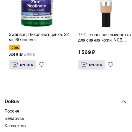
Swanson, Пиколинат цинка, 22
TFIT, тональная сыворотка
мг, 60 капсул
для сияния кожи, N03,
имбирь, 30 г (1,05 унции)
-20%
1 569 ₽
389 ₽
486 ₽
КУПИТЬ
КУПИТЬ
DoBuy
Россия
Беларусь
Казахстан