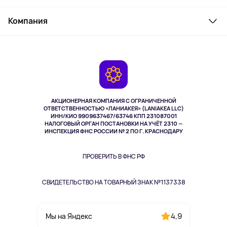
Товары для дома
Служба поддержки
Косметика и уход
Компания
Как заказать
Активный отдых
Оплата
О сервисе
Планшеты
Доставка
Контакты
Игровые консоли
Гарантия
Камеры
Возврат
TV и мультимедиа
Выкуп товара
Музыка и звук
АКЦИОНЕРНАЯ КОМПАНИЯ С ОГРАНИЧЕННОЙ
Спорт
ОТВЕТСТВЕННОСТЬЮ «ЛАНИАКЕЯ» (LANIAKEA LLC)
ИНН/КИО 9909637467/63746 КПП 231087001
Здоровье
НАЛОГОВЫЙ ОРГАН ПОСТАНОВКИ НА УЧЁТ 2310 —
Здоровье питомцев
ИНСПЕКЦИЯ ФНС РОССИИ № 2 ПО Г. КРАСНОДАРУ
Книги
Одежда и аксессуары
ПРОВЕРИТЬ В ФНС РФ
СВИДЕТЕЛЬСТВО НА ТОВАРНЫЙ ЗНАК №1137338
4,9
Мы на Яндекс