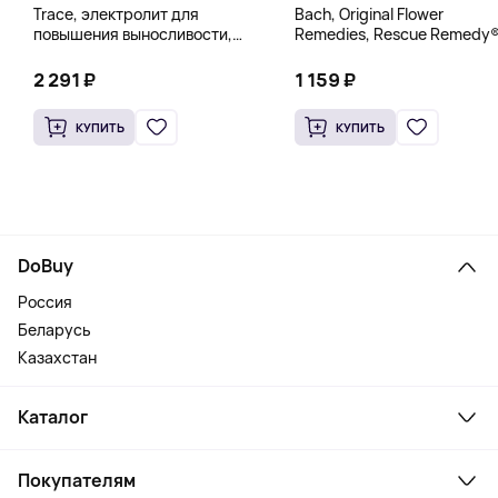
Trace, электролит для
Bach, Original Flower
повышения выносливости,
Remedies, Rescue Remedy®
PowerPak, со вкусом граната
натуральное средство для
и черники, 30 пакетиков по 5 г
снятия стресса, 10 мл
2 291 ₽
1 159 ₽
(0,18 унции)
(0,35 жидк. унции)
КУПИТЬ
КУПИТЬ
DoBuy
Россия
Беларусь
Казахстан
Каталог
Смартфоны и гаджеты
Покупателям
Ноутбуки, мониторы, VR