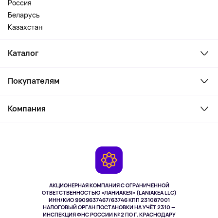
Россия
Беларусь
Казахстан
Каталог
Смартфоны и гаджеты
Покупателям
Ноутбуки, мониторы, VR
Товары для дома
Служба поддержки
Косметика и уход
Компания
Как заказать
Активный отдых
Оплата
О сервисе
Планшеты
Доставка
Контакты
Игровые консоли
Гарантия
Камеры
Возврат
TV и мультимедиа
Выкуп товара
Музыка и звук
АКЦИОНЕРНАЯ КОМПАНИЯ С ОГРАНИЧЕННОЙ
Спорт
ОТВЕТСТВЕННОСТЬЮ «ЛАНИАКЕЯ» (LANIAKEA LLC)
ИНН/КИО 9909637467/63746 КПП 231087001
Здоровье
НАЛОГОВЫЙ ОРГАН ПОСТАНОВКИ НА УЧЁТ 2310 —
Здоровье питомцев
ИНСПЕКЦИЯ ФНС РОССИИ № 2 ПО Г. КРАСНОДАРУ