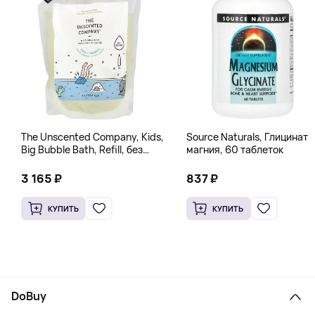
The Unscented Company, Kids,
Source Naturals, Глицинат
Big Bubble Bath, Refill, без
магния, 60 таблеток
отдушек, 1 л (33,8 жидк.
Унции)
3 165 ₽
837 ₽
КУПИТЬ
КУПИТЬ
DoBuy