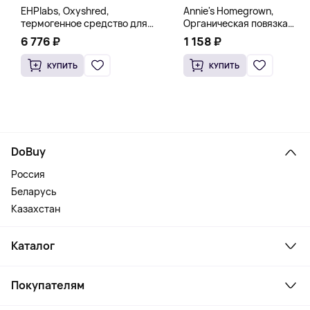
EHPlabs, Oxyshred,
Annie's Homegrown,
термогенное средство для
Органическая повязка
сжигания жира, малиновое
«Богиня», 236 мл (8 жидк.
6 776 ₽
1 158 ₽
освежение, 318 г (11,2 унции)
унц.)
КУПИТЬ
КУПИТЬ
DoBuy
Россия
Беларусь
Казахстан
Каталог
Смартфоны и гаджеты
Покупателям
Ноутбуки, мониторы, VR
Товары для дома
Служба поддержки