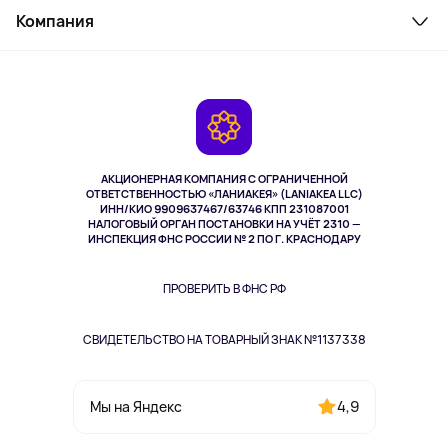
Косметика и уход
Компания
Как заказать
Активный отдых
Оплата
О сервисе
Планшеты
Доставка
Контакты
Игровые консоли
Гарантия
Камеры
Возврат
TV и мультимедиа
Выкуп товара
Музыка и звук
АКЦИОНЕРНАЯ КОМПАНИЯ С ОГРАНИЧЕННОЙ
Спорт
ОТВЕТСТВЕННОСТЬЮ «ЛАНИАКЕЯ» (LANIAKEA LLC)
ИНН/КИО 9909637467/63746 КПП 231087001
Здоровье
НАЛОГОВЫЙ ОРГАН ПОСТАНОВКИ НА УЧЁТ 2310 —
Здоровье питомцев
ИНСПЕКЦИЯ ФНС РОССИИ № 2 ПО Г. КРАСНОДАРУ
Книги
Одежда и аксессуары
ПРОВЕРИТЬ В ФНС РФ
СВИДЕТЕЛЬСТВО НА ТОВАРНЫЙ ЗНАК №1137338
4,9
Мы на Яндекс