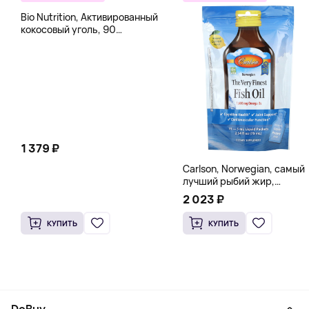
Bio Nutrition, Активированный
кокосовый уголь, 90
вегетарианских капсул (260
мг в каждой капсуле)
1 379 ₽
Carlson, Norwegian, самый
лучший рыбий жир,
натуральный лимон, 15
2 023 ₽
пакетиков (5 мл) каждый
КУПИТЬ
КУПИТЬ
DoBuy