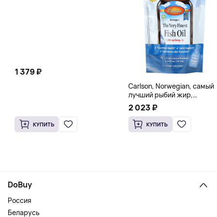
мг в каждой капсуле)
1 379 ₽
Carlson, Norwegian, самый
лучший рыбий жир,
натуральный лимон, 15
2 023 ₽
пакетиков (5 мл) каждый
КУПИТЬ
КУПИТЬ
DoBuy
Россия
Беларусь