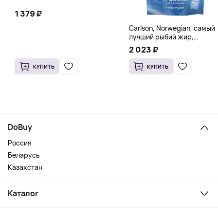
1 379 ₽
Carlson, Norwegian, самый
лучший рыбий жир,
натуральный лимон, 15
2 023 ₽
пакетиков (5 мл) каждый
КУПИТЬ
КУПИТЬ
DoBuy
Россия
Беларусь
Казахстан
Каталог
Смартфоны и гаджеты