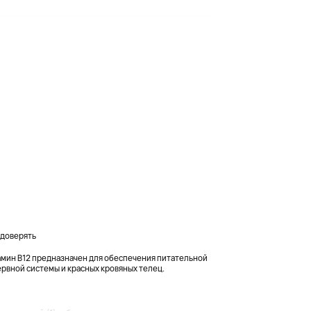
 доверять
тамин B12 предназначен для обеспечения питательной
рвной системы и красных кровяных телец.