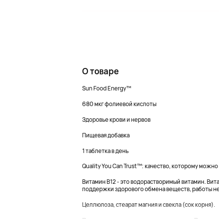
О товаре
Sun Food Energy™
680 мкг фолиевой кислоты
Здоровье крови и нервов
Пищевая добавка
1 таблетка в день
Quality You Can Trust™: качество, которому можно
Витамин B12 - это водорастворимый витамин. Ви
поддержки здорового обмена веществ, работы не
Целлюлоза, стеарат магния и свекла (сок корня).