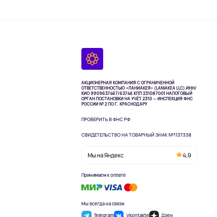
АКЦИОНЕРНАЯ КОМПАНИЯ С ОГРАНИЧЕННОЙ
ОТВЕТСТВЕННОСТЬЮ «ЛАНИАКЕЯ» (LANIAKEA LLC)
ИНН/
КИО 9909637467/63746 КПП 231087001
НАЛОГОВЫЙ
ОРГАН ПОСТАНОВКИ НА УЧЁТ 2310 — ИНСПЕКЦИЯ ФНС
РОССИИ № 2 ПО Г. КРАСНОДАРУ
ПРОВЕРИТЬ В ФНС РФ
СВИДЕТЕЛЬСТВО НА ТОВАРНЫЙ ЗНАК №1137338
Мы на Яндекс
4,9
Принимаем к оплате
Мы всегда на связи
Telegram
Vkontakte
Дзен