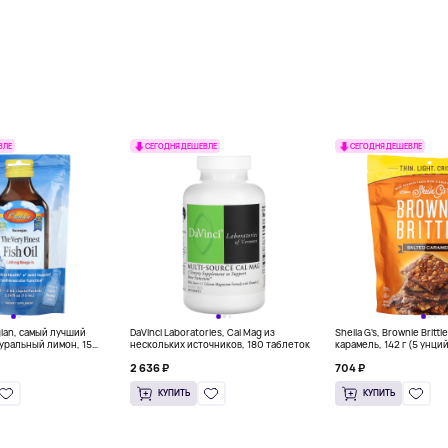
ВЛЕ
СЕГОДНЯ ДЕШЕВЛЕ
СЕГОДНЯ ДЕШЕВЛЕ
gian, самый лучший
DaVinci Laboratories, Cal Mag из
Sheila G's, Brownie Britt
уральный лимон, 15
нескольких источников, 180 таблеток
карамель, 142 г (5 унци
л) каждый
2 636 ₽
704 ₽
КУПИТЬ
КУПИТЬ