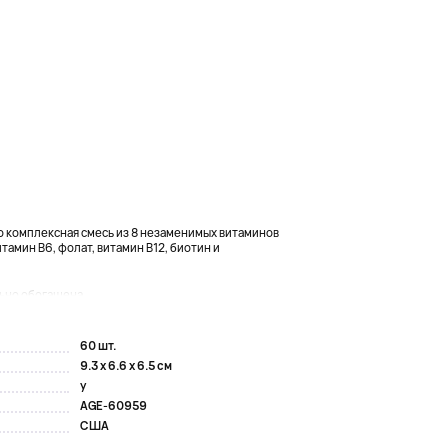
о комплексная смесь из 8 незаменимых витаминов
тамин B6, фолат, витамин B12, биотин и
ьно обогащена...
60 шт.
9.3 x 6.6 x 6.5 см
y
AGE-60959
США