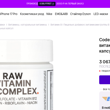
ПРОМОКОД
DOBUYFIRST
-2000 ₽ НА ПЕРВЫЙ ЗАКАЗ
iPhone 17 Pro
Косметика и уход
Nike
EMO&AIBI
Стайлер Dyson
LED-маски
авки
Витамины, натуральные витамины
Витамин B | Пищевые добавки с витаминами группы B 
ьных капсул
Code
вита
капс
3 067
ПОСЛЕД
Недост
Все т
В люб