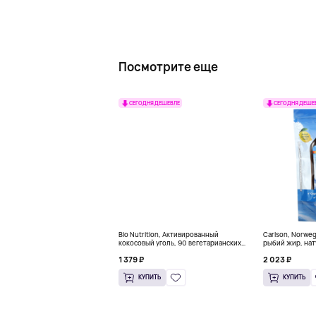
Посмотрите еще
СЕГОДНЯ ДЕШЕВЛЕ
СЕГОДНЯ ДЕШЕ
Bio Nutrition, Активированный
Carlson, Norwe
кокосовый уголь, 90 вегетарианских
рыбий жир, нат
капсул (260 мг в каждой капсуле)
пакетиков (5 м
1 379 ₽
2 023 ₽
КУПИТЬ
КУПИТЬ