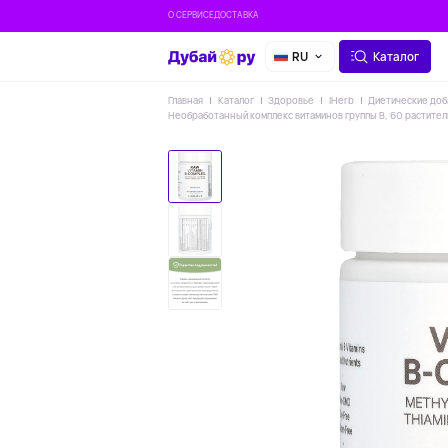
О СЕРВИСЕ
ДОСТАВКА
RU
Каталог
Главная
Каталог
Здоровье
IHerb
Диетические доб
Необработанный комплекс витаминов группы B, 60 растител