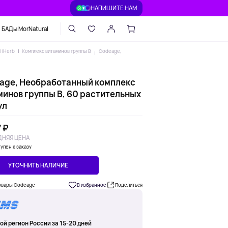
НАПИШИТЕ НАМ
БАДы MorNatural
| iHerb
Комплекс витаминов группы B
Codeage,
age, Необработанный комплекс
минов группы B, 60 растительных
ул
 ₽
НЯЯ ЦЕНА
упен к заказу
УТОЧНИТЬ НАЛИЧИЕ
овары Codeage
В избранное
Поделиться
ой регион России за 15-20 дней