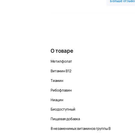
О товаре
Метилфолат
Витамин B12
Тиамин
Рибофлавин
Ниацин
Биодоступный
Пищевая добавка
8 незаменимых витаминов группы B