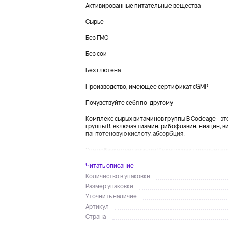
Активированные питательные вещества
Сырье
Без ГМО
Без сои
Без глютена
Производство, имеющее сертификат cGMP
Почувствуйте себя по-другому
Комплекс сырых витаминов группы B Codeage - эт
группы B, включая тиамин, рибофлавин, ниацин, ви
пантотеновую кислоту. абсорбция.
Эта добавка с витамином B в капсулах дополнител
Читать описание
Количество в упаковке
Размер упаковки
Уточнить наличие
Артикул
Страна