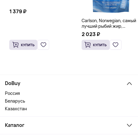
1 379 ₽
Carlson, Norwegian, самый
лучший рыбий жир,
натуральный лимон, 15
2 023 ₽
пакетиков (5 мл) каждый
КУПИТЬ
КУПИТЬ
DoBuy
Россия
Беларусь
Казахстан
Каталог
Смартфоны и гаджеты