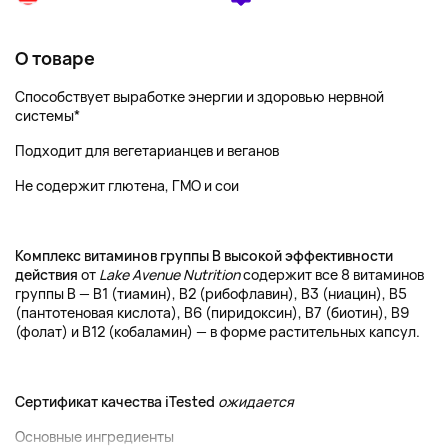
О товаре
Способствует выработке энергии и здоровью нервной
системы*
Подходит для вегетарианцев и веганов
Не содержит глютена, ГМО и сои
Комплекс витаминов группы B высокой эффективности
действия
от
Lake Avenue Nutrition
содержит все 8 витаминов
группы В — В1 (тиамин), В2 (рибофлавин), В3 (ниацин), В5
(пантотеновая кислота), В6 (пиридоксин), В7 (биотин), В9
(фолат) и В12 (кобаламин) — в форме растительных капсул.
Сертификат качества iTested
ожидается
Основные ингредиенты