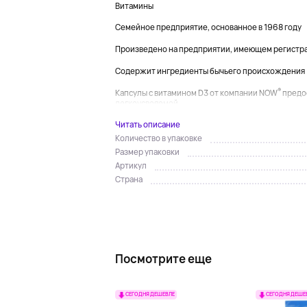
Витамины
Семейное предприятие, основанное в 1968 году
Произведено на предприятии, имеющем регистр
Содержит ингредиенты бычьего происхождения
®
Капсулы с витамином D3 от компании NOW
предо
легкоусвояемой...
Читать описание
Количество в упаковке
Размер упаковки
Артикул
Страна
Посмотрите еще
СЕГОДНЯ ДЕШЕВЛЕ
СЕГОДНЯ ДЕШЕ