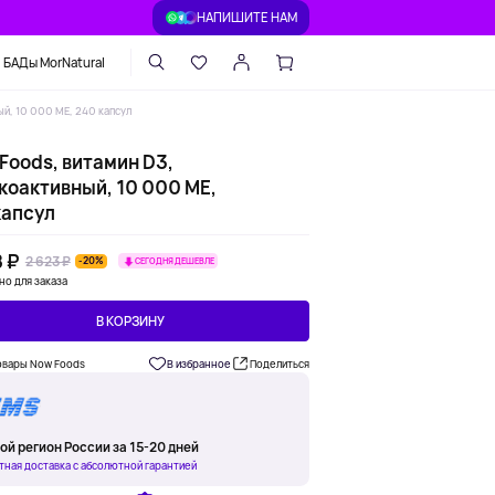
НАПИШИТЕ НАМ
БАДы MorNatural
й, 10 000 МЕ, 240 капсул
Foods, витамин D3,
коактивный, 10 000 МЕ,
капсул
 ₽
2 623 ₽
-20%
СЕГОДНЯ ДЕШЕВЛЕ
но для заказа
В КОРЗИНУ
овары Now Foods
В избранное
Поделиться
ой регион России за 15-20 дней
тная доставка с абсолютной гарантией