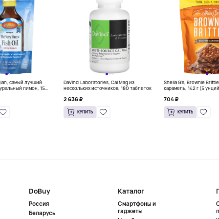
gian, самый лучший
DaVinci Laboratories, Cal Mag из
Sheila G's, Brownie Britt
уральный лимон, 15
нескольких источников, 180 таблеток
карамель, 142 г (5 унци
л) каждый
2 636 ₽
704 ₽
КУПИТЬ
КУПИТЬ
DoBuy
Каталог
Россия
Смартфоны и
гаджеты
Беларусь