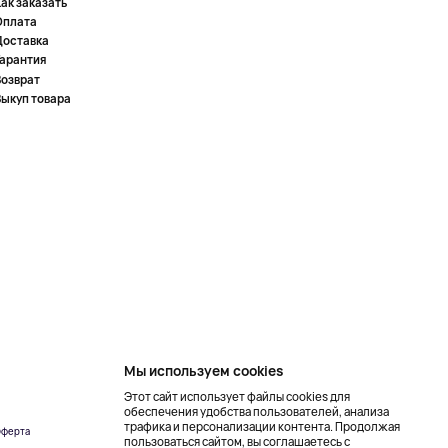
ак заказать
Оплата
Доставка
Гарантия
Возврат
Выкуп товара
Мы используем cookies
Этот сайт использует файлы cookies для
обеспечения удобства пользователей, анализа
трафика и персонализации контента. Продолжая
ферта
Создание сайта –
пользоваться сайтом, вы соглашаетесь с
NetLab