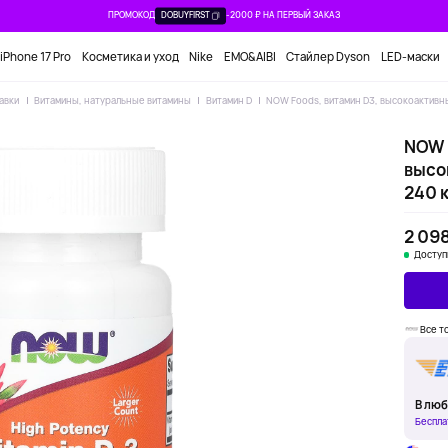
ПРОМОКОД
DOBUYFIRST
-2000 ₽ НА ПЕРВЫЙ ЗАКАЗ
iPhone 17 Pro
Косметика и уход
Nike
EMO&AIBI
Стайлер Dyson
LED-маски
авки
Витамины, натуральные витамины
Витамин D
NOW Foods, витамин D3, высокоактивны
NOW 
высо
240 
2 098
Доступ
Все т
В люб
Беспла