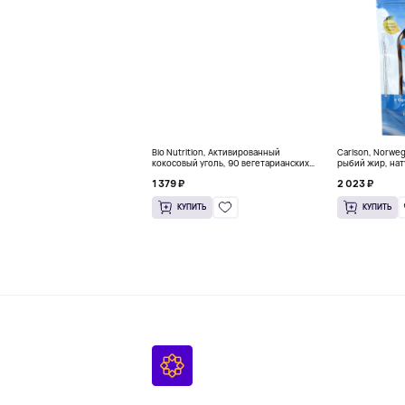
Bio Nutrition, Активированный
Carlson, Norwe
кокосовый уголь, 90 вегетарианских
рыбий жир, нат
капсул (260 мг в каждой капсуле)
пакетиков (5 м
1 379 ₽
2 023 ₽
КУПИТЬ
КУПИТЬ