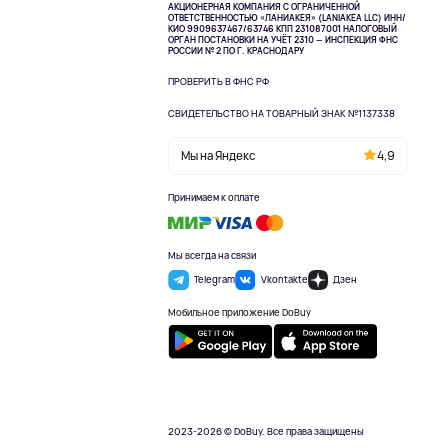
АКЦИОНЕРНАЯ КОМПАНИЯ С ОГРАНИЧЕННОЙ
ОТВЕТСТВЕННОСТЬЮ «ЛАНИАКЕЯ» (LANIAKEA LLC)
ИНН/
КИО 9909637467/63746 КПП 231087001
НАЛОГОВЫЙ
ОРГАН ПОСТАНОВКИ НА УЧЁТ 2310 — ИНСПЕКЦИЯ ФНС
РОССИИ № 2 ПО Г. КРАСНОДАРУ
ПРОВЕРИТЬ В ФНС РФ
СВИДЕТЕЛЬСТВО НА ТОВАРНЫЙ ЗНАК №1137338
Мы на Яндекс
4,9
Принимаем к оплате
Мы всегда на связи
Telegram
Vkontakte
Дзен
Мобильное приложение DoBuy
2023-2026 © DoBuy. Все права защищены