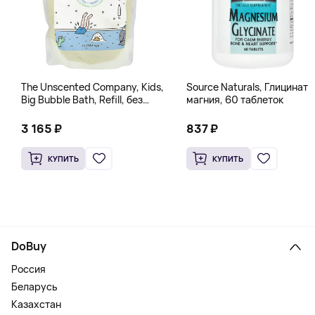
The Unscented Company, Kids,
Source Naturals, Глицинат
Big Bubble Bath, Refill, без
магния, 60 таблеток
отдушек, 1 л (33,8 жидк.
Унции)
3 165 ₽
837 ₽
КУПИТЬ
КУПИТЬ
DoBuy
Россия
Беларусь
Казахстан