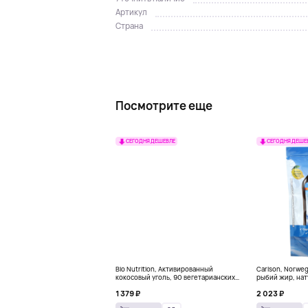
Артикул
Страна
Посмотрите еще
СЕГОДНЯ ДЕШЕВЛЕ
СЕГОДНЯ ДЕШЕ
Bio Nutrition, Активированный
Carlson, Norwe
кокосовый уголь, 90 вегетарианских
рыбий жир, нат
капсул (260 мг в каждой капсуле)
пакетиков (5 м
1 379 ₽
2 023 ₽