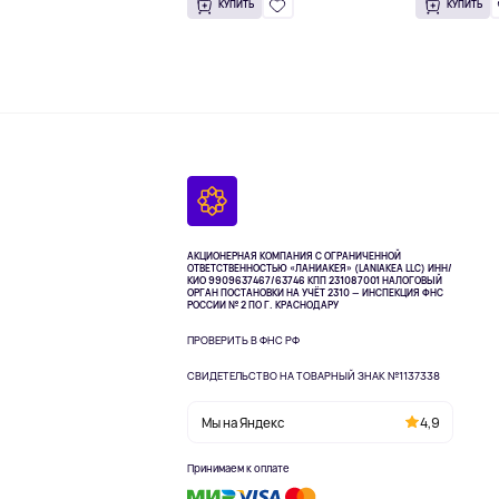
КУПИТЬ
КУПИТЬ
АКЦИОНЕРНАЯ КОМПАНИЯ С ОГРАНИЧЕННОЙ
ОТВЕТСТВЕННОСТЬЮ «ЛАНИАКЕЯ» (LANIAKEA LLC)
ИНН/
КИО 9909637467/63746 КПП 231087001
НАЛОГОВЫЙ
ОРГАН ПОСТАНОВКИ НА УЧЁТ 2310 — ИНСПЕКЦИЯ ФНС
РОССИИ № 2 ПО Г. КРАСНОДАРУ
ПРОВЕРИТЬ В ФНС РФ
СВИДЕТЕЛЬСТВО НА ТОВАРНЫЙ ЗНАК №1137338
Мы на Яндекс
4,9
Принимаем к оплате