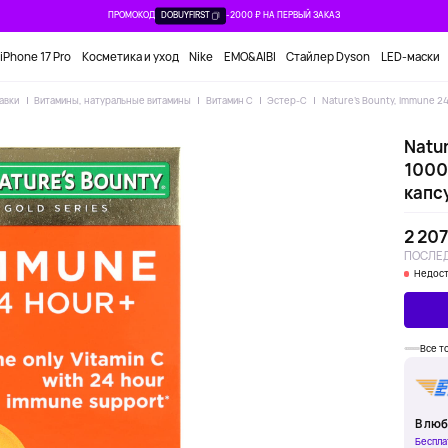
ПРОМОКОД
DOBUYFIRST
-2000 ₽ НА ПЕРВЫЙ ЗАКАЗ
iPhone 17 Pro
Косметика и уход
Nike
EMO&AIBI
Стайлер Dyson
LED-маски
авки
Витамины, натуральные витамины
Витамин С
Эстер-С
Nature's Bounty, Immune 24 
Natur
1000 
капс
2 207
ПОСЛЕД
Недост
Все т
В люб
Беспла