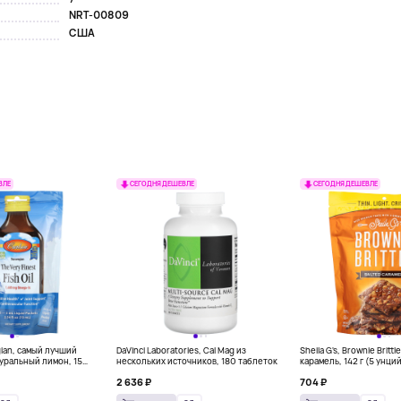
NRT-00809
США
ВЛЕ
СЕГОДНЯ ДЕШЕВЛЕ
СЕГОДНЯ ДЕШЕВЛЕ
gian, самый лучший
DaVinci Laboratories, Cal Mag из
Sheila G's, Brownie Britt
уральный лимон, 15
нескольких источников, 180 таблеток
карамель, 142 г (5 унци
л) каждый
2 636 ₽
704 ₽