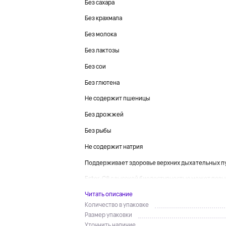
Без сахара
Без крахмала
Без молока
Без лактозы
Без сои
Без глютена
Не содержит пшеницы
Без дрожжей
Без рыбы
Не содержит натрия
Поддерживает здоровье верхних дыхательных п
Ester-C® с высокой биодоступностью может повыс
Читать описание
Количество в упаковке
Размер упаковки
Уточнить наличие