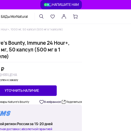
НАПИШИТЕ НАМ
БАДы MorNatural
Hour+, 1000 мг, 50 капсул (500 мг в 1 капсуле)
e's Bounty, Immune 24 Hour+,
мг, 50 капсул (500 мг в 1
уле)
 ₽
НЯЯ ЦЕНА
упен к заказу
УТОЧНИТЬ НАЛИЧИЕ
овары Nature's Bounty
В избранное
Поделиться
ой регион России за 15-20 дней
тная доставка с абсолютной гарантией