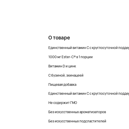
О товаре
Единственный витамин С с круглосуточной подд
1000 мг Ester-C® в 1 порции
Витамин D и цинк
С бузиной, эхинацеей
Пищевая добавка
Единственный витамин С с круглосуточной подд
Не содержит ГМО
Без искусственных ароматизаторов
Без искусственных подсластителей