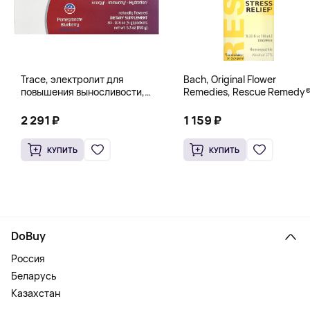
Trace, электролит для
Bach, Original Flower
повышения выносливости,
Remedies, Rescue Remedy®
PowerPak, со вкусом граната
натуральное средство для
и черники, 30 пакетиков по 5 г
снятия стресса, 10 мл
2 291 ₽
1 159 ₽
(0,18 унции)
(0,35 жидк. унции)
КУПИТЬ
КУПИТЬ
DoBuy
Россия
Беларусь
Казахстан