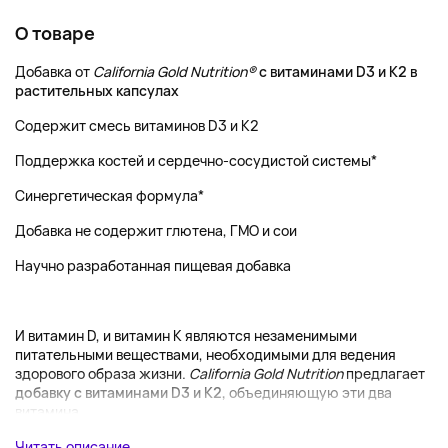
О товаре
Добавка от
California Gold Nutrition®
с витаминами D3 и K2 в
растительных капсулах
Содержит смесь витаминов D3 и K2
Поддержка костей и сердечно-сосудистой системы*
Синергетическая формула*
Добавка не содержит глютена, ГМО и сои
Научно разработанная пищевая добавка
И витамин D, и витамин K являются незаменимыми
питательными веществами, необходимыми для ведения
здорового образа жизни.
California Gold Nutrition
предлагает
добавку с витаминами D3 и K2,
объединяющую эти два
витамина...
Читать описание