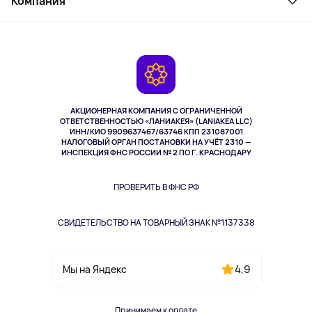
Компания
Как заказать
Активный отдых
Оплата
О сервисе
Планшеты
Доставка
Контакты
Игровые консоли
Гарантия
Камеры
Возврат
TV и мультимедиа
Выкуп товара
Музыка и звук
АКЦИОНЕРНАЯ КОМПАНИЯ С ОГРАНИЧЕННОЙ
Спорт
ОТВЕТСТВЕННОСТЬЮ «ЛАНИАКЕЯ» (LANIAKEA LLC)
ИНН/КИО 9909637467/63746 КПП 231087001
Здоровье
НАЛОГОВЫЙ ОРГАН ПОСТАНОВКИ НА УЧЁТ 2310 —
Здоровье питомцев
ИНСПЕКЦИЯ ФНС РОССИИ № 2 ПО Г. КРАСНОДАРУ
Книги
Одежда и аксессуары
ПРОВЕРИТЬ В ФНС РФ
СВИДЕТЕЛЬСТВО НА ТОВАРНЫЙ ЗНАК №1137338
4,9
Мы на Яндекс
Принимаем к оплате