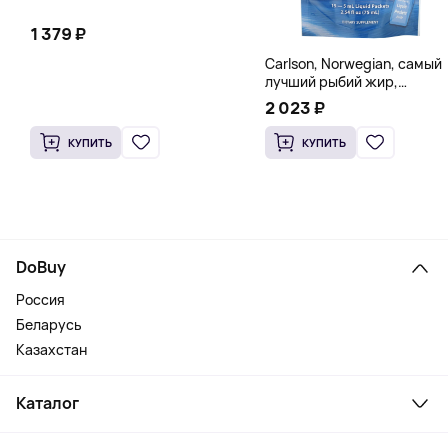
1 379 ₽
Carlson, Norwegian, самый
лучший рыбий жир,
натуральный лимон, 15
2 023 ₽
пакетиков (5 мл) каждый
КУПИТЬ
КУПИТЬ
DoBuy
Россия
Беларусь
Казахстан
Каталог
Смартфоны и гаджеты