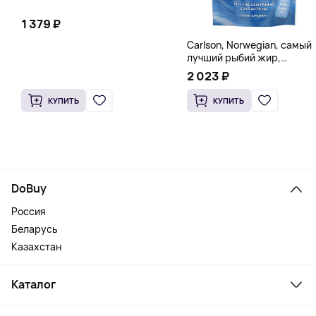
1 379 ₽
Carlson, Norwegian, самый
лучший рыбий жир,
натуральный лимон, 15
2 023 ₽
пакетиков (5 мл) каждый
КУПИТЬ
КУПИТЬ
DoBuy
Россия
Беларусь
Казахстан
Каталог
Смартфоны и гаджеты