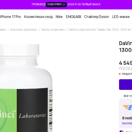
ПРОМОКОД
DOBUYFIRST
-2000 ₽ НА ПЕРВЫЙ ЗАКАЗ
iPhone 17 Pro
Косметика и уход
Nike
EMO&AIBI
Стайлер Dyson
LED-маски
авки
Женское здоровье
Масло ослинника
DaVinci Laboratories, Гамма-Лин 1300, 1300 мг
DaVin
1300 
4 549
ПОСЛЕД
Недост
Все т
В люб
Беспла