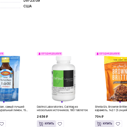
DVI-23739
США
ВЛЕ
СЕГОДНЯ ДЕШЕВЛЕ
СЕГОДНЯ ДЕШЕВЛЕ
gian, самый лучший
DaVinci Laboratories, Cal Mag из
Sheila G's, Brownie Britt
уральный лимон, 15
нескольких источников, 180 таблеток
карамель, 142 г (5 унци
л) каждый
2 636 ₽
704 ₽
КУПИТЬ
КУПИТЬ