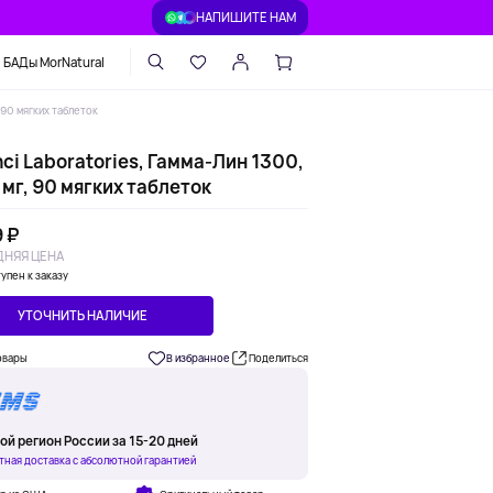
НАПИШИТЕ НАМ
БАДы MorNatural
, 90 мягких таблеток
ci Laboratories, Гамма-Лин 1300,
мг, 90 мягких таблеток
 ₽
НЯЯ ЦЕНА
упен к заказу
УТОЧНИТЬ НАЛИЧИЕ
овары
В избранное
Поделиться
ой регион России за 15-20 дней
тная доставка с абсолютной гарантией