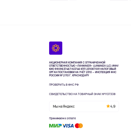
АКЦИОНЕРНАЯ КОМПАНИЯ С ОГРАНИЧЕННОЙ
ОТВЕТСТВЕННОСТЬЮ «ЛАНИАКЕЯ» (LANIAKEA LLC)
ИНН/
КИО 9909637467/63746 КПП 231087001
НАЛОГОВЫЙ
ОРГАН ПОСТАНОВКИ НА УЧЁТ 2310 — ИНСПЕКЦИЯ ФНС
РОССИИ № 2 ПО Г. КРАСНОДАРУ
ПРОВЕРИТЬ В ФНС РФ
СВИДЕТЕЛЬСТВО НА ТОВАРНЫЙ ЗНАК №1137338
Мы на Яндекс
4,9
Принимаем к оплате