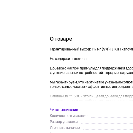
О товаре
Гарантированный выход: 117 мг (9%) ГЛК в 1 капсу
Не содержит глютена
Добавка с маслом примулы для поддержания здор
функциональных потребностей в предменструал
Мы гарантируем, что на этикетке указана абсолю
только самые чистые и эффективные ингредиенты
Gamma-Lin ™ 1300 - это пищевая добавка для под
функциональных потребностей в предменструаль
Читать описание
Количество в упаковке
Размер упаковки
Уточнить наличие