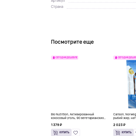
Артикул
Страна
Посмотрите еще
СЕГОДНЯ ДЕШЕВЛЕ
СЕГОДНЯ ДЕШЕ
Bio Nutrition, Активированный
Carlson, Norwe
кокосовый уголь, 90 вегетарианских
рыбий жир, нат
капсул (260 мг в каждой капсуле)
пакетиков (5 м
1 379 ₽
2 023 ₽
КУПИТЬ
КУПИТЬ