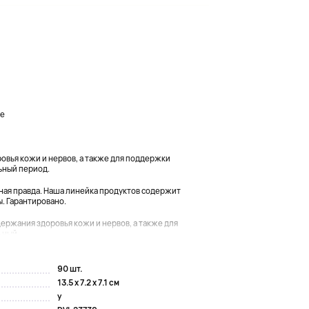
ле
овья кожи и нервов, а также для поддержки
ьный период.
тная правда. Наша линейка продуктов содержит
. Гарантировано.
держания здоровья кожи и нервов, а также для
ный...
90 шт.
13.5 x 7.2 x 7.1 см
y