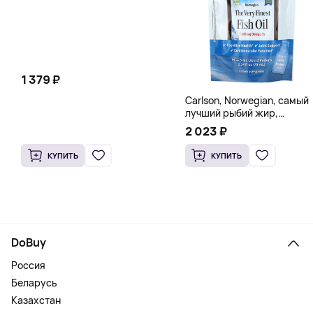
1 379 ₽
Carlson, Norwegian, самый
лучший рыбий жир,
натуральный лимон, 15
2 023 ₽
пакетиков (5 мл) каждый
КУПИТЬ
КУПИТЬ
DoBuy
Россия
Беларусь
Казахстан