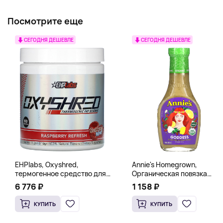
Посмотрите еще
СЕГОДНЯ ДЕШЕВЛЕ
СЕГОДНЯ ДЕШЕВЛЕ
EHPlabs, Oxyshred,
Annie's Homegrown,
термогенное средство для
Органическая повязка
сжигания жира, малиновое
«Богиня», 236 мл (8 жидк.
6 776 ₽
1 158 ₽
освежение, 318 г (11,2 унции)
унц.)
КУПИТЬ
КУПИТЬ