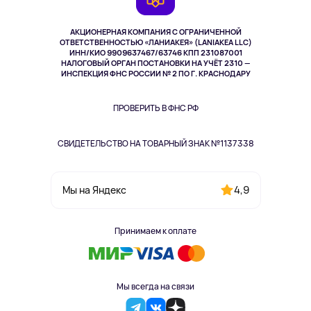
TV и мультимедиа
Выкуп товара
Музыка и звук
АКЦИОНЕРНАЯ КОМПАНИЯ С ОГРАНИЧЕННОЙ
Спорт
ОТВЕТСТВЕННОСТЬЮ «ЛАНИАКЕЯ» (LANIAKEA LLC)
ИНН/КИО 9909637467/63746 КПП 231087001
Здоровье
НАЛОГОВЫЙ ОРГАН ПОСТАНОВКИ НА УЧЁТ 2310 —
Здоровье питомцев
ИНСПЕКЦИЯ ФНС РОССИИ № 2 ПО Г. КРАСНОДАРУ
Книги
Одежда и аксессуары
ПРОВЕРИТЬ В ФНС РФ
СВИДЕТЕЛЬСТВО НА ТОВАРНЫЙ ЗНАК №1137338
4,9
Мы на Яндекс
Принимаем к оплате
Мы всегда на связи