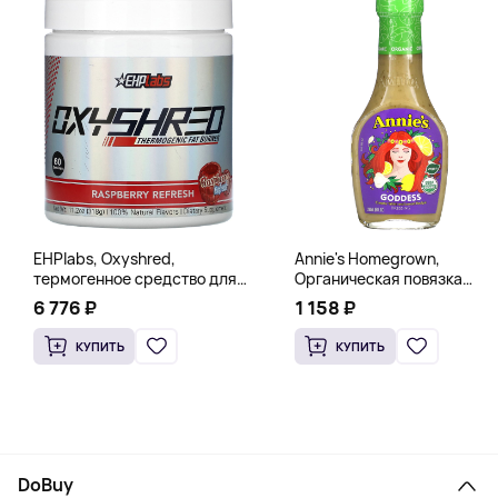
EHPlabs, Oxyshred,
Annie's Homegrown,
термогенное средство для
Органическая повязка
сжигания жира, малиновое
«Богиня», 236 мл (8 жидк.
6 776 ₽
1 158 ₽
освежение, 318 г (11,2 унции)
унц.)
КУПИТЬ
КУПИТЬ
DoBuy