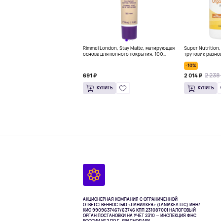
Rimmel London, Stay Matte, матирующая
Super Nutrition
основа для полного покрытия, 100
трутовик разно
оттенков слоновой кости, 30 мл (1
60 растительны
-10%
жидк. унц.)
2 238
691 ₽
2 014 ₽
КУПИТЬ
КУПИТЬ
АКЦИОНЕРНАЯ КОМПАНИЯ С ОГРАНИЧЕННОЙ
ОТВЕТСТВЕННОСТЬЮ «ЛАНИАКЕЯ» (LANIAKEA LLC)
ИНН/
КИО 9909637467/63746 КПП 231087001
НАЛОГОВЫЙ
ОРГАН ПОСТАНОВКИ НА УЧЁТ 2310 — ИНСПЕКЦИЯ ФНС