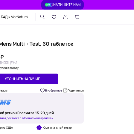
НАПИШИТЕ НАМ
БАДы MorNatural
Mens Multi + Test, 60 таблеток
 ₽
НЯЯ ЦЕНА
упен к заказу
УТОЧНИТЬ НАЛИЧИЕ
овары
В избранное
Поделиться
ой регион России за 15-20 дней
тная доставка с абсолютной гарантией
ар из США
Оригинальный товар