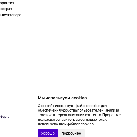
Гарантия
Возврат
Выкуп товара
Мы используем cookies
Этот сайт использует файлы cookies для
обеспечения удобства пользователей, анализа
трафика и персонализации контента. Продолжая
ферта
Создание сайта –
пользоваться сайтом, вы соглашаетесь с
NetLab
использованием файлов cookies.
хорошо
подробнее