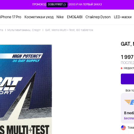
ПРОМОКОД
DOBUYFIRST
-2000 ₽ НА ПЕРВЫЙ ЗАКАЗ
iPhone 17 Pro
Косметика и уход
Nike
EMO&AIBI
Стайлер Dyson
LED-маски
рта
Мультивитамины, Спорт
GAT, Mens Multi + Test, 60 таблеток
GAT, 
1 997
ПОСЛЕД
Недост
Все т
В люб
Беспла
Тов