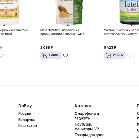
, органический гриб
MRM Nutrition, порошок из
Carlson, Лютеин и зеле
цветный,
органического баобаба, 240 г
вегетарианских капсул
х капсул
(8,5 унции)
 ₽
2 088 ₽
9 423 ₽
КУПИТЬ
КУПИТЬ
DoBuy
Каталог
Россия
Смартфоны и
гаджеты
Беларусь
Ноутбуки,
К
Казахстан
мониторы, VR
Товары для дома