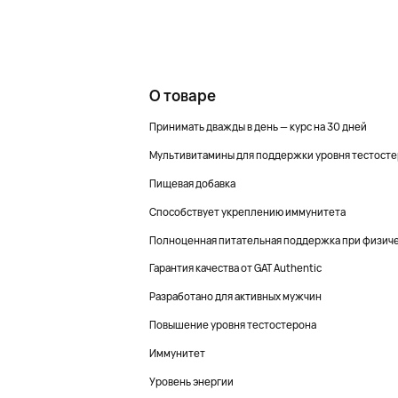
О товаре
Принимать дважды в день — курс на 30 дней
Мультивитамины для поддержки уровня тестост
Пищевая добавка
Способствует укреплению иммунитета
Полноценная питательная поддержка при физиче
Гарантия качества от GAT Authentic
Разработано для активных мужчин
Повышение уровня тестостерона
Иммунитет
Уровень энергии