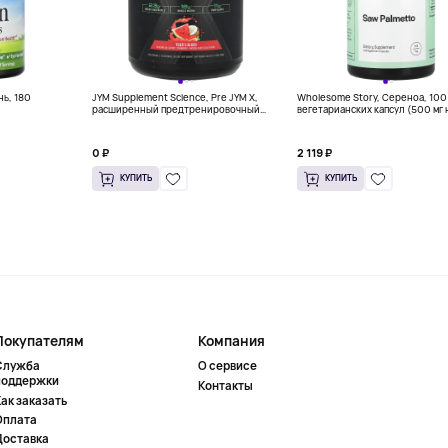
нь, 180
JYM Supplement Science, Pre JYM X,
Wholesome Story, Сереноа, 100
расширенный предтренировочный
вегетарианских капсул (500 мг 
комплекс, тигровая кровь, 760 г (1,7
капсулу)
фунта)
0 ₽
2 119 ₽
КУПИТЬ
КУПИТЬ
Покупателям
Компания
Служба
О сервисе
поддержки
Контакты
ак заказать
Оплата
Доставка