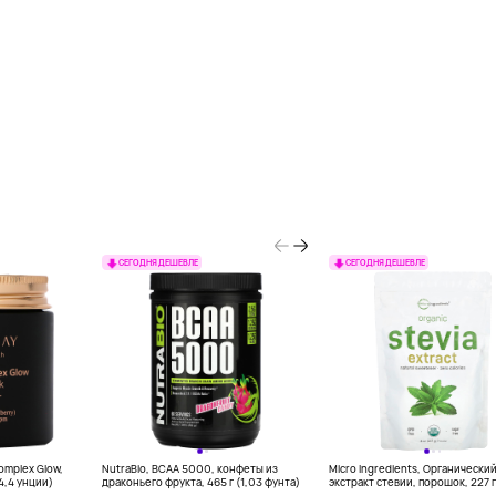
СЕГОДНЯ ДЕШЕВЛЕ
СЕГОДНЯ ДЕШЕВЛЕ
Complex Glow,
NutraBio, BCAA 5000, конфеты из
Micro Ingredients, Органически
(4,4 унции)
драконьего фрукта, 465 г (1,03 фунта)
экстракт стевии, порошок, 227 г
унций)