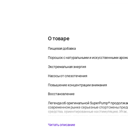
О товаре
Пищевая добавка
Порошок с натуральными и искусственными аром
Экстремальная энергия
Насосы от слезотечения
Повышение концентрации внимания
Восстановление
Легенда об оригинальной SuperPump® продолжает
современном рынке серьезные спортсмены пред
средства, ориентированные на стимуляцию. Итак,
стимулировать агрессию, которая не просто «освоб
Читать описание