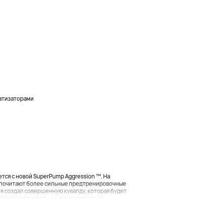
атизаторами
ся с новой SuperPump Aggression ™. На
почитают более сильные предтренировочные
 я создал совершенную кувалду, которая будет
ождает дикаря», но и выводит его из...