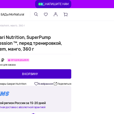
НАПИШИТЕ НАМ
БАДы MorNatural
Mayhem, манго, 360 г
ri Nutrition, SuperPump
ession ™, перед тренировкой,
m, манго, 360 г
 ₽
СЕГОДНЯ ДЕШЕВЛЕ
но для заказа
В КОРЗИНУ
овары Gaspari Nutrition
В избранное
Поделиться
ой регион России за 15-20 дней
тная доставка с абсолютной гарантией