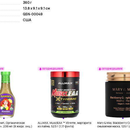
360 г
13.8 x 9.1 x 9.1 см
GSN-00049
США
ВЛЕ
СЕГОДНЯ ДЕШЕВЛЕ
СЕГОДНЯ ДЕШЕВЛЕ
own, Органическая
ALLMAX, MusclEAA ™ Xtreme, маргарита
Mary & May, Blackberry 
», 236 мл (8 жидк. унц.)
из лайма, 523 г (1,17 фунта)
смываемая маска, 125 г 