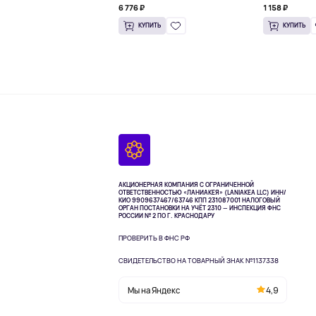
6 776 ₽
1 158 ₽
унции)
КУПИТЬ
КУПИТЬ
АКЦИОНЕРНАЯ КОМПАНИЯ С ОГРАНИЧЕННОЙ
ОТВЕТСТВЕННОСТЬЮ «ЛАНИАКЕЯ» (LANIAKEA LLC)
ИНН/
КИО 9909637467/63746 КПП 231087001
НАЛОГОВЫЙ
ОРГАН ПОСТАНОВКИ НА УЧЁТ 2310 — ИНСПЕКЦИЯ ФНС
РОССИИ № 2 ПО Г. КРАСНОДАРУ
ПРОВЕРИТЬ В ФНС РФ
СВИДЕТЕЛЬСТВО НА ТОВАРНЫЙ ЗНАК №1137338
Мы на Яндекс
4,9