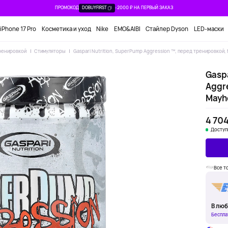
ПРОМОКОД
DOBUYFIRST
-2000 ₽ НА ПЕРВЫЙ ЗАКАЗ
iPhone 17 Pro
Косметика и уход
Nike
EMO&AIBI
Стайлер Dyson
LED-маски
ренировкой
Стимуляторы
Gaspari Nutrition, SuperPump Aggression ™, перед тренировкой, 
Gaspa
Aggr
Mayhe
4 704
Доступ
Все т
В люб
Беспла