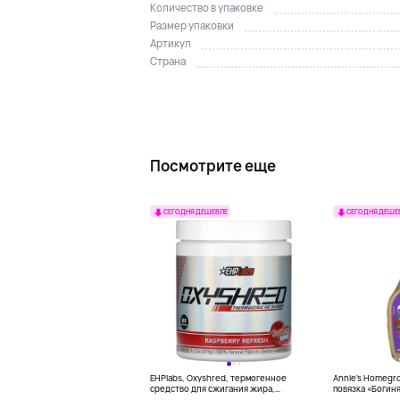
Количество в упаковке
Размер упаковки
Артикул
Страна
Посмотрите еще
СЕГОДНЯ ДЕШЕВЛЕ
СЕГОДНЯ ДЕШЕ
EHPlabs, Oxyshred, термогенное
Annie's Homegr
средство для сжигания жира,
повязка «Богиня
малиновое освежение, 318 г (11,2