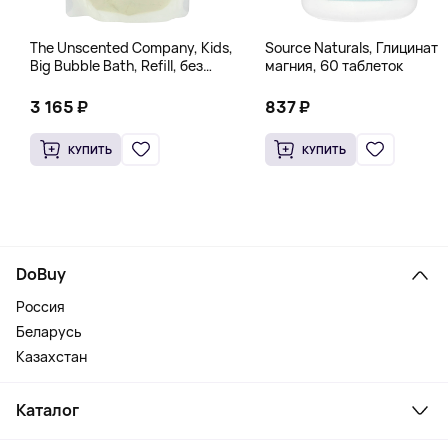
The Unscented Company, Kids,
Source Naturals, Глицинат
Big Bubble Bath, Refill, без
магния, 60 таблеток
отдушек, 1 л (33,8 жидк.
Унции)
3 165 ₽
837 ₽
КУПИТЬ
КУПИТЬ
DoBuy
Россия
Беларусь
Казахстан
Каталог
Смартфоны и гаджеты