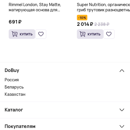
Rimmel London, Stay Matte,
Super Nutrition, органичес
матирующая основа для
гриб трутовик разноцветн
полного покрытия, 100
60 растительных капсул
-10%
оттенков слоновой кости, 30
691 ₽
2 014 ₽
2 238 ₽
мл (1 жидк. унц.)
КУПИТЬ
КУПИТЬ
DoBuy
Россия
Беларусь
Казахстан
Каталог
Смартфоны и гаджеты
Покупателям
Ноутбуки, мониторы, VR