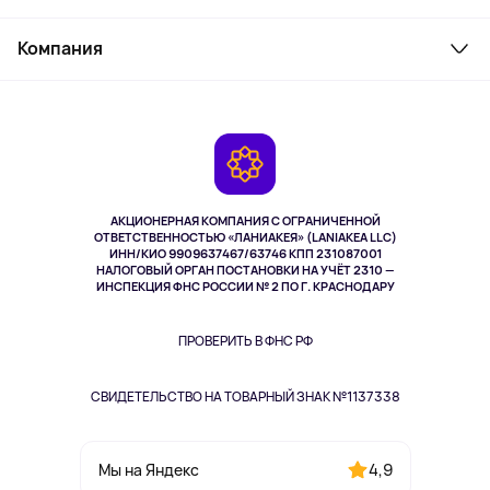
Товары для дома
Служба поддержки
Косметика и уход
Компания
Как заказать
Активный отдых
Оплата
О сервисе
Планшеты
Доставка
Контакты
Игровые консоли
Гарантия
Камеры
Возврат
TV и мультимедиа
Выкуп товара
Музыка и звук
АКЦИОНЕРНАЯ КОМПАНИЯ С ОГРАНИЧЕННОЙ
Спорт
ОТВЕТСТВЕННОСТЬЮ «ЛАНИАКЕЯ» (LANIAKEA LLC)
ИНН/КИО 9909637467/63746 КПП 231087001
Здоровье
НАЛОГОВЫЙ ОРГАН ПОСТАНОВКИ НА УЧЁТ 2310 —
Здоровье питомцев
ИНСПЕКЦИЯ ФНС РОССИИ № 2 ПО Г. КРАСНОДАРУ
Книги
Одежда и аксессуары
ПРОВЕРИТЬ В ФНС РФ
СВИДЕТЕЛЬСТВО НА ТОВАРНЫЙ ЗНАК №1137338
4,9
Мы на Яндекс