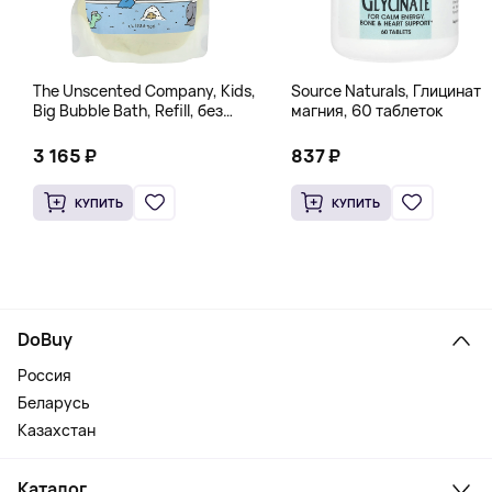
The Unscented Company, Kids,
Source Naturals, Глицинат
Big Bubble Bath, Refill, без
магния, 60 таблеток
отдушек, 1 л (33,8 жидк.
Унции)
3 165 ₽
837 ₽
КУПИТЬ
КУПИТЬ
DoBuy
Россия
Беларусь
Казахстан
Каталог