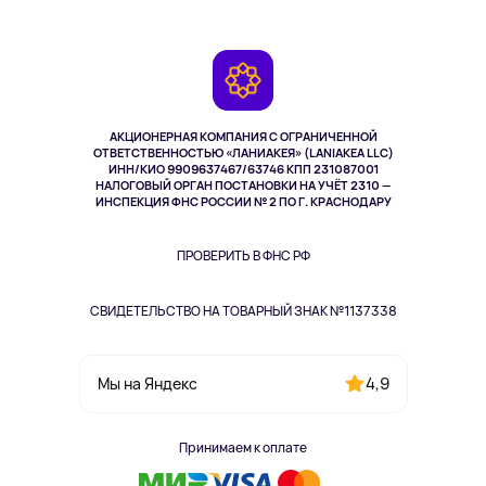
О сервисе
Планшеты
Доставка
Контакты
Игровые консоли
Гарантия
Камеры
Возврат
TV и мультимедиа
Выкуп товара
Музыка и звук
АКЦИОНЕРНАЯ КОМПАНИЯ С ОГРАНИЧЕННОЙ
Спорт
ОТВЕТСТВЕННОСТЬЮ «ЛАНИАКЕЯ» (LANIAKEA LLC)
ИНН/КИО 9909637467/63746 КПП 231087001
Здоровье
НАЛОГОВЫЙ ОРГАН ПОСТАНОВКИ НА УЧЁТ 2310 —
Здоровье питомцев
ИНСПЕКЦИЯ ФНС РОССИИ № 2 ПО Г. КРАСНОДАРУ
Книги
Одежда и аксессуары
ПРОВЕРИТЬ В ФНС РФ
СВИДЕТЕЛЬСТВО НА ТОВАРНЫЙ ЗНАК №1137338
4,9
Мы на Яндекс
Принимаем к оплате