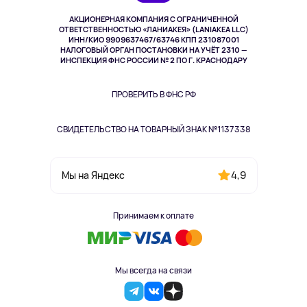
Музыка и звук
АКЦИОНЕРНАЯ КОМПАНИЯ С ОГРАНИЧЕННОЙ
Спорт
ОТВЕТСТВЕННОСТЬЮ «ЛАНИАКЕЯ» (LANIAKEA LLC)
ИНН/КИО 9909637467/63746 КПП 231087001
Здоровье
НАЛОГОВЫЙ ОРГАН ПОСТАНОВКИ НА УЧЁТ 2310 —
Здоровье питомцев
ИНСПЕКЦИЯ ФНС РОССИИ № 2 ПО Г. КРАСНОДАРУ
Книги
Одежда и аксессуары
ПРОВЕРИТЬ В ФНС РФ
СВИДЕТЕЛЬСТВО НА ТОВАРНЫЙ ЗНАК №1137338
4,9
Мы на Яндекс
Принимаем к оплате
Мы всегда на связи