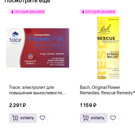
Посмотрите еще
СЕГОДНЯ ДЕШЕВЛЕ
СЕГОДНЯ ДЕШЕВЛЕ
Trace, электролит для
Bach, Original Flower
повышения выносливости,
Remedies, Rescue Remedy®
PowerPak, со вкусом граната
натуральное средство для
и черники, 30 пакетиков по 5 г
снятия стресса, 10 мл
2 291 ₽
1 159 ₽
(0,18 унции)
(0,35 жидк. унции)
КУПИТЬ
КУПИТЬ