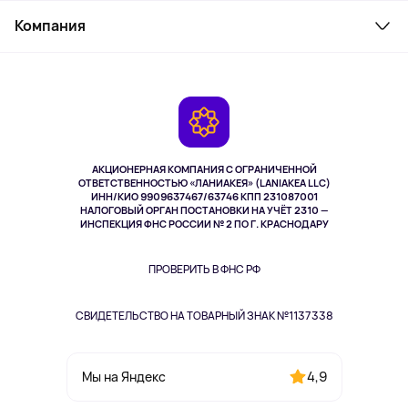
Служба поддержки
Косметика и уход
Компания
Как заказать
Активный отдых
Оплата
О сервисе
Планшеты
Доставка
Контакты
Игровые консоли
Гарантия
Камеры
Возврат
TV и мультимедиа
Выкуп товара
Музыка и звук
АКЦИОНЕРНАЯ КОМПАНИЯ С ОГРАНИЧЕННОЙ
Спорт
ОТВЕТСТВЕННОСТЬЮ «ЛАНИАКЕЯ» (LANIAKEA LLC)
ИНН/КИО 9909637467/63746 КПП 231087001
Здоровье
НАЛОГОВЫЙ ОРГАН ПОСТАНОВКИ НА УЧЁТ 2310 —
Здоровье питомцев
ИНСПЕКЦИЯ ФНС РОССИИ № 2 ПО Г. КРАСНОДАРУ
Книги
Одежда и аксессуары
ПРОВЕРИТЬ В ФНС РФ
СВИДЕТЕЛЬСТВО НА ТОВАРНЫЙ ЗНАК №1137338
4,9
Мы на Яндекс