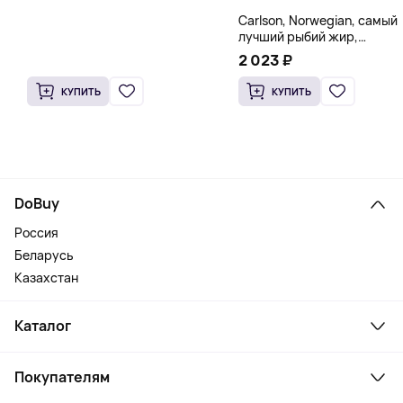
Carlson, Norwegian, самый
лучший рыбий жир,
натуральный лимон, 15
2 023 ₽
пакетиков (5 мл) каждый
КУПИТЬ
КУПИТЬ
DoBuy
Россия
Беларусь
Казахстан
Каталог
Смартфоны и гаджеты
Покупателям
Ноутбуки, мониторы, VR
Товары для дома