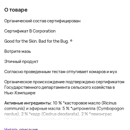
О товаре
Органический состав сертифицирован
Сертификат B Corporation
Good for the Skin. Bad for the Bug. ®
Вотрите мазь
Этичный продукт
Согласно проведенным тестам отпугивает комаров и мух
Органическое происхождение подтверждено сертификатом
Государственного департамента сельского хозяйства в
Нью-Хэмпшире
Активные ингредиенты:
10 % *касторовое масло (Ricinus
communis) и эфирные масла: 5 % *цитронелла (Cymbopogon
nardus), 2 % *кедр (Cedrus deodarata), 2 % *лемонграс
(Cymbopogon schoenanthus), 1 % *розмарин ...
Читать описание