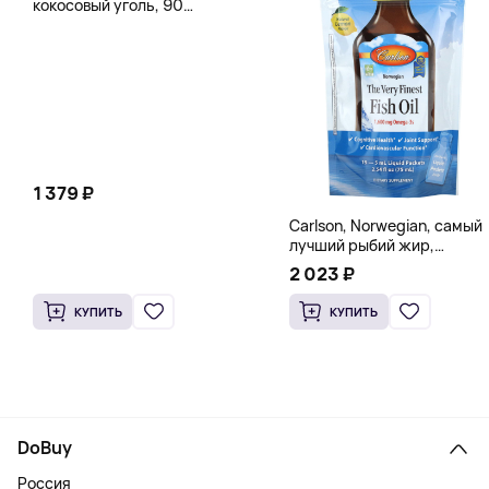
кокосовый уголь, 90
вегетарианских капсул (260
мг в каждой капсуле)
1 379 ₽
Carlson, Norwegian, самый
лучший рыбий жир,
натуральный лимон, 15
2 023 ₽
пакетиков (5 мл) каждый
КУПИТЬ
КУПИТЬ
DoBuy
Россия