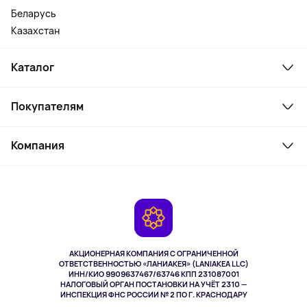
Беларусь
Казахстан
Каталог
Смартфоны и гаджеты
Покупателям
Ноутбуки, мониторы, VR
Товары для дома
Служба поддержки
Косметика и уход
Компания
Как заказать
Активный отдых
Оплата
О сервисе
Планшеты
Доставка
Контакты
Игровые консоли
Гарантия
Камеры
Возврат
TV и мультимедиа
Выкуп товара
Музыка и звук
АКЦИОНЕРНАЯ КОМПАНИЯ С ОГРАНИЧЕННОЙ
Спорт
ОТВЕТСТВЕННОСТЬЮ «ЛАНИАКЕЯ» (LANIAKEA LLC)
ИНН/КИО 9909637467/63746 КПП 231087001
Здоровье
НАЛОГОВЫЙ ОРГАН ПОСТАНОВКИ НА УЧЁТ 2310 —
Здоровье питомцев
ИНСПЕКЦИЯ ФНС РОССИИ № 2 ПО Г. КРАСНОДАРУ