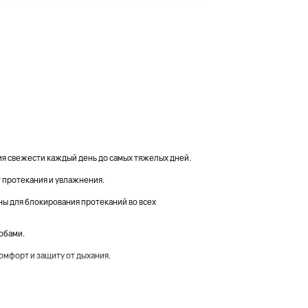
ия свежести каждый день до самых тяжелых дней.
т протекания и увлажнения.
ны для блокирования протеканий во всех
собами.
омфорт и защиту от дыхания.