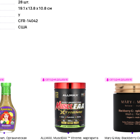
28 шт.
19.1 x 13.8 x 10.8 см
y
CFR-14042
США
ВЛЕ
СЕГОДНЯ ДЕШЕВЛЕ
СЕГОДНЯ ДЕШЕВЛЕ
own, Органическая
ALLMAX, MusclEAA ™ Xtreme, маргарита
Mary & May, Blackberry 