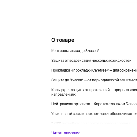
О товаре
Контроль запаха до 8 часов*
Защита от воздействия нескольких жидкостей
Прокладки и прокладки Carefree® — для сохранен
Защита до 8 часов* — от периодической защиты о
Кольца для защиты от протеканий — предназначе
направлениях.
Нейтрализатор запаха — борется с запахом 3 спо
Уникальный состав верхнего слоя обеспечивает к
* 86% потребителей протестировали продукт...
Читать описание