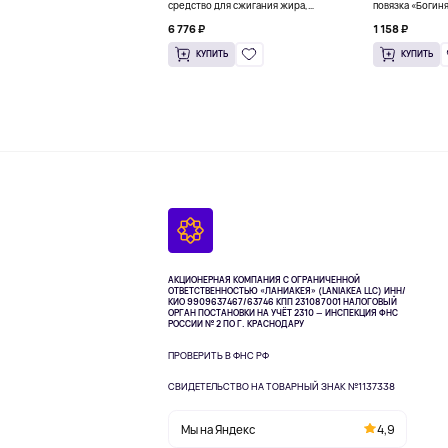
средство для сжигания жира,
повязка «Богиня
малиновое освежение, 318 г (11,2
6 776 ₽
1 158 ₽
унции)
КУПИТЬ
КУПИТЬ
АКЦИОНЕРНАЯ КОМПАНИЯ С ОГРАНИЧЕННОЙ
ОТВЕТСТВЕННОСТЬЮ «ЛАНИАКЕЯ» (LANIAKEA LLC)
ИНН/
КИО 9909637467/63746 КПП 231087001
НАЛОГОВЫЙ
ОРГАН ПОСТАНОВКИ НА УЧЁТ 2310 — ИНСПЕКЦИЯ ФНС
РОССИИ № 2 ПО Г. КРАСНОДАРУ
ПРОВЕРИТЬ В ФНС РФ
СВИДЕТЕЛЬСТВО НА ТОВАРНЫЙ ЗНАК №1137338
Мы на Яндекс
4,9