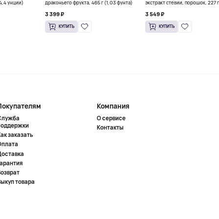
(4,4 унции)
драконьего фрукта, 465 г (1,03 фунта)
экстракт стевии, порошок, 227 г
унций)
3 399 ₽
3 549 ₽
КУПИТЬ
КУПИТЬ
Покупателям
Компания
Служба
О сервисе
поддержки
Контакты
ак заказать
Оплата
Доставка
Гарантия
Возврат
Выкуп товара