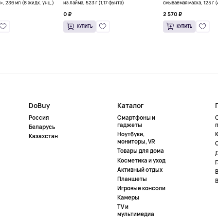
», 236 мл (8 жидк. унц.)
из лайма, 523 г (1,17 фунта)
смываемая маска, 125 г 
0 ₽
2 570 ₽
КУПИТЬ
КУПИТЬ
DoBuy
Каталог
Россия
Смартфоны и
гаджеты
Беларусь
Ноутбуки,
К
Казахстан
мониторы, VR
Товары для дома
Косметика и уход
Активный отдых
Планшеты
Игровые консоли
Камеры
TV и
мультимедиа