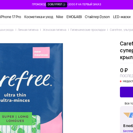
ПРОМОКОД
DOBUYFIRST
-2000 ₽ НА ПЕРВЫЙ ЗАКАЗ
iPhone 17 Pro
Косметика и уход
Nike
EMO&AIBI
Стайлер Dyson
LED-маски
ша и ухода
Личная гигиена
Женская гигиена
Гигиенические прокладки
Carefree, ультр
Caref
супе
крыл
0 ₽
ПОСЛЕД
Недост
Все т
В люб
Беспла