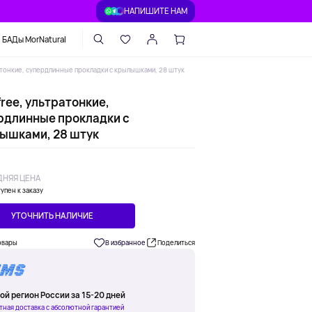
НАПИШИТЕ НАМ
БАДы MorNatural
атонкие, супердлинные прокладки с крылышками, 28 штук
ree, ультратонкие,
рдлинные прокладки с
ышками, 28 штук
НЯЯ ЦЕНА
упен к заказу
УТОЧНИТЬ НАЛИЧИЕ
овары
В избранное
Поделиться
ой регион России за 15-20 дней
тная доставка с абсолютной гарантией