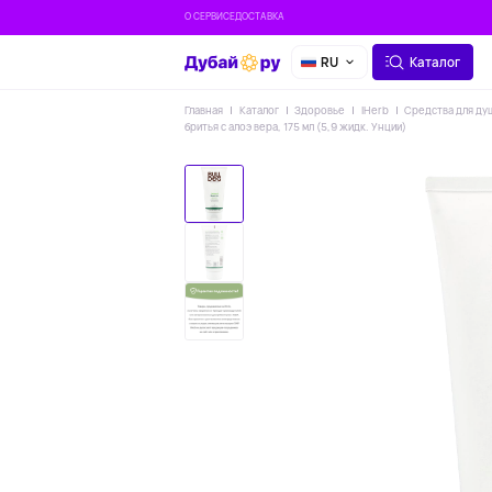
О СЕРВИСЕ
ДОСТАВКА
RU
Каталог
Главная
Каталог
Здоровье
IHerb
Средства для ду
бритья с алоэ вера, 175 мл (5,9 жидк. Унции)