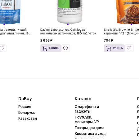
gian, самый лучший
DaVinci Laboratories, Cal Mag из
Sheila G's, Brownie Britt
уральный лимон, 15
нескольких источников, 180 таблеток
карамель, 142 г (5 унци
л) каждый
2 636 ₽
704 ₽
КУПИТЬ
КУПИТЬ
DoBuy
Каталог
Россия
Смартфоны и
гаджеты
Беларусь
Ноутбуки,
К
Казахстан
мониторы, VR
Товары для дома
Косметика и уход