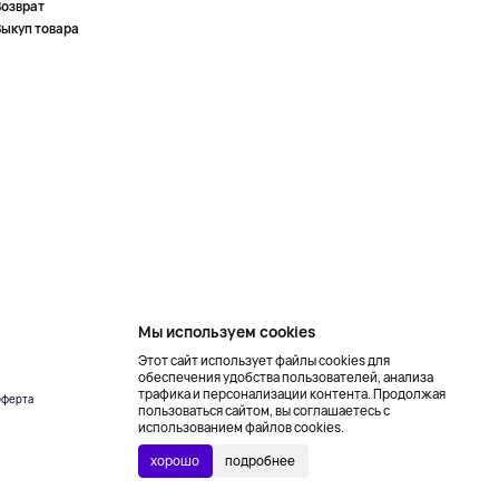
Возврат
Выкуп товара
Мы используем cookies
Этот сайт использует файлы cookies для
обеспечения удобства пользователей, анализа
трафика и персонализации контента. Продолжая
ферта
Создание сайта –
пользоваться сайтом, вы соглашаетесь с
NetLab
использованием файлов cookies.
хорошо
подробнее