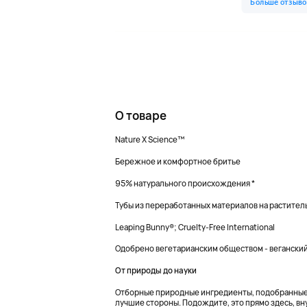
О товаре
Nature X Science™
Бережное и комфортное бритье
95% натурального происхождения *
Тубы из переработанных материалов на раститель
Leaping Bunny®; Cruelty-Free International
Одобрено вегетарианским обществом - вегански
От природы до науки
Отборные природные ингредиенты, подобранные 
лучшие стороны. Подождите, это прямо здесь, вну