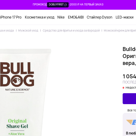
ПРОМОКОД
DOBUYFIRST
-2000 ₽ НА ПЕРВЫЙ ЗАКАЗ
iPhone 17 Pro
Косметика и уход
Nike
EMO&AIBI
Стайлер Dyson
LED-маски
ша и ухода
Мужской уход
Средство для бритья и ухода за бородой
Мужской крем для бри
Bulld
Ориг
вера,
1 054
ПОСЛЕД
Недост
Все т
В люб