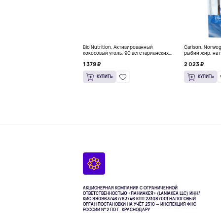
Bio Nutrition, Активированный
Carlson, Norwe
кокосовый уголь, 90 вегетарианских
рыбий жир, нат
капсул (260 мг в каждой капсуле)
пакетиков (5 м
1 379 ₽
2 023 ₽
КУПИТЬ
КУПИТЬ
АКЦИОНЕРНАЯ КОМПАНИЯ С ОГРАНИЧЕННОЙ
ОТВЕТСТВЕННОСТЬЮ «ЛАНИАКЕЯ» (LANIAKEA LLC)
ИНН/
КИО 9909637467/63746 КПП 231087001
НАЛОГОВЫЙ
ОРГАН ПОСТАНОВКИ НА УЧЁТ 2310 — ИНСПЕКЦИЯ ФНС
РОССИИ № 2 ПО Г. КРАСНОДАРУ