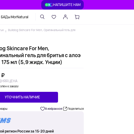
НАПИШИТЕ НАМ
БАДы MorNatural
тья
Bulldog Skincare For Men, Оригинальный гель для
og Skincare For Men,
инальный гель для бритья с алоэ
 175 мл (5,9 жидк. Унции)
 ₽
НЯЯ ЦЕНА
упен к заказу
УТОЧНИТЬ НАЛИЧИЕ
овары
В избранное
Поделиться
ой регион России за 15-20 дней