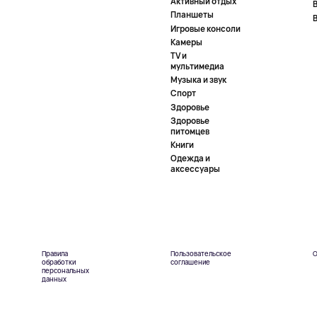
Активный отдых
Планшеты
Игровые консоли
Камеры
TV и
мультимедиа
Музыка и звук
Спорт
Здоровье
Здоровье
питомцев
Книги
Одежда и
аксессуары
Правила
Пользовательское
О
обработки
соглашение
персональных
данных