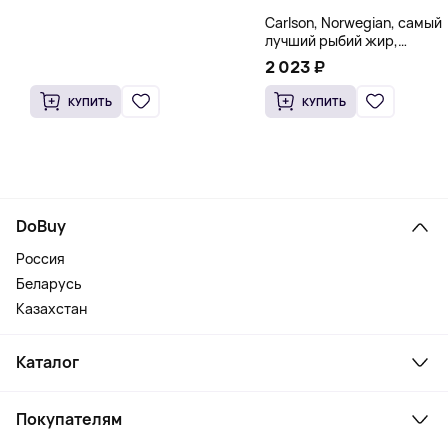
Carlson, Norwegian, самый
лучший рыбий жир,
натуральный лимон, 15
2 023 ₽
пакетиков (5 мл) каждый
КУПИТЬ
КУПИТЬ
DoBuy
Россия
Беларусь
Казахстан
Каталог
Смартфоны и гаджеты
Покупателям
Ноутбуки, мониторы, VR
Товары для дома