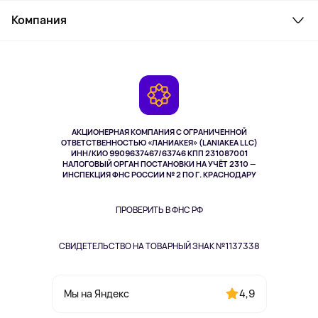
Служба поддержки
Косметика и уход
Компания
Как заказать
Активный отдых
Оплата
О сервисе
Планшеты
Доставка
Контакты
Игровые консоли
Гарантия
Камеры
Возврат
TV и мультимедиа
Выкуп товара
Музыка и звук
АКЦИОНЕРНАЯ КОМПАНИЯ С ОГРАНИЧЕННОЙ
Спорт
ОТВЕТСТВЕННОСТЬЮ «ЛАНИАКЕЯ» (LANIAKEA LLC)
ИНН/КИО 9909637467/63746 КПП 231087001
Здоровье
НАЛОГОВЫЙ ОРГАН ПОСТАНОВКИ НА УЧЁТ 2310 —
Здоровье питомцев
ИНСПЕКЦИЯ ФНС РОССИИ № 2 ПО Г. КРАСНОДАРУ
Книги
Одежда и аксессуары
ПРОВЕРИТЬ В ФНС РФ
СВИДЕТЕЛЬСТВО НА ТОВАРНЫЙ ЗНАК №1137338
4,9
Мы на Яндекс