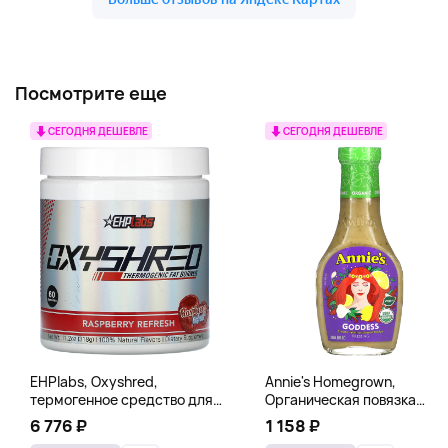
Посмотрите еще
СЕГОДНЯ ДЕШЕВЛЕ
СЕГОДНЯ ДЕШЕВЛЕ
EHPlabs, Oxyshred,
Annie's Homegrown,
термогенное средство для
Органическая повязка
сжигания жира, малиновое
«Богиня», 236 мл (8 жидк.
6 776 ₽
1 158 ₽
освежение, 318 г (11,2 унции)
унц.)