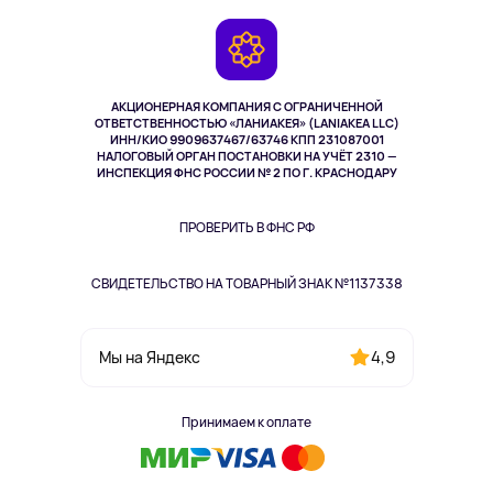
Игровые консоли
Гарантия
Камеры
Возврат
TV и мультимедиа
Выкуп товара
Музыка и звук
АКЦИОНЕРНАЯ КОМПАНИЯ С ОГРАНИЧЕННОЙ
Спорт
ОТВЕТСТВЕННОСТЬЮ «ЛАНИАКЕЯ» (LANIAKEA LLC)
ИНН/КИО 9909637467/63746 КПП 231087001
Здоровье
НАЛОГОВЫЙ ОРГАН ПОСТАНОВКИ НА УЧЁТ 2310 —
Здоровье питомцев
ИНСПЕКЦИЯ ФНС РОССИИ № 2 ПО Г. КРАСНОДАРУ
Книги
Одежда и аксессуары
ПРОВЕРИТЬ В ФНС РФ
СВИДЕТЕЛЬСТВО НА ТОВАРНЫЙ ЗНАК №1137338
4,9
Мы на Яндекс
Принимаем к оплате