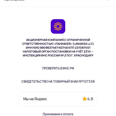
Активный отдых
Оплата
О сервисе
Планшеты
Доставка
Контакты
Игровые консоли
Гарантия
Камеры
Возврат
TV и мультимедиа
Выкуп товара
Музыка и звук
АКЦИОНЕРНАЯ КОМПАНИЯ С ОГРАНИЧЕННОЙ
Спорт
ОТВЕТСТВЕННОСТЬЮ «ЛАНИАКЕЯ» (LANIAKEA LLC)
ИНН/КИО 9909637467/63746 КПП 231087001
Здоровье
НАЛОГОВЫЙ ОРГАН ПОСТАНОВКИ НА УЧЁТ 2310 —
Здоровье питомцев
ИНСПЕКЦИЯ ФНС РОССИИ № 2 ПО Г. КРАСНОДАРУ
Книги
Одежда и аксессуары
ПРОВЕРИТЬ В ФНС РФ
СВИДЕТЕЛЬСТВО НА ТОВАРНЫЙ ЗНАК №1137338
4,9
Мы на Яндекс
Принимаем к оплате