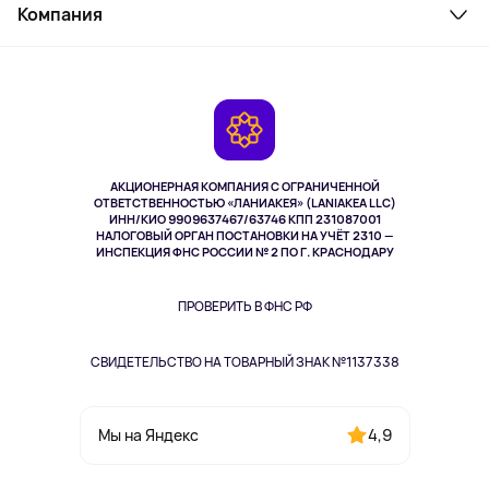
Косметика и уход
Компания
Как заказать
Активный отдых
Оплата
О сервисе
Планшеты
Доставка
Контакты
Игровые консоли
Гарантия
Камеры
Возврат
TV и мультимедиа
Выкуп товара
Музыка и звук
АКЦИОНЕРНАЯ КОМПАНИЯ С ОГРАНИЧЕННОЙ
Спорт
ОТВЕТСТВЕННОСТЬЮ «ЛАНИАКЕЯ» (LANIAKEA LLC)
ИНН/КИО 9909637467/63746 КПП 231087001
Здоровье
НАЛОГОВЫЙ ОРГАН ПОСТАНОВКИ НА УЧЁТ 2310 —
Здоровье питомцев
ИНСПЕКЦИЯ ФНС РОССИИ № 2 ПО Г. КРАСНОДАРУ
Книги
Одежда и аксессуары
ПРОВЕРИТЬ В ФНС РФ
СВИДЕТЕЛЬСТВО НА ТОВАРНЫЙ ЗНАК №1137338
4,9
Мы на Яндекс