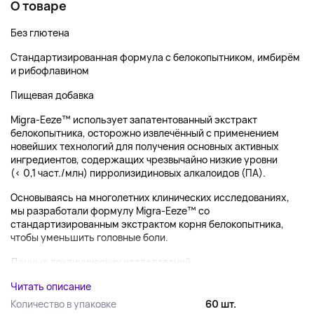
О товаре
Без глютена
Стандартизированная формула с белокопытником, имбирём
и рибофлавином
Пищевая добавка
Migra-Eeze™ использует запатентованный экстракт
белокопытника, осторожно извлечённый с применением
новейших технологий для получения основных активных
ингредиентов, содержащих чрезвычайно низкие уровни
(< 0,1 част./млн) пирролизидиновых алкалоидов (ПА).
Основываясь на многолетних клинических исследованиях,
мы разработали формулу Migra-Eeze™ со
стандартизированным экстрактом корня белокопытника,
чтобы уменьшить головные боли.
Данные доклинических исследований
Читать описание
Количество в упаковке
60 шт.