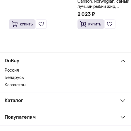
Carlson, Norwegian, самый
лучший рыбий жир,
натуральный лимон, 15
2 023 ₽
пакетиков (5 мл) каждый
КУПИТЬ
КУПИТЬ
DoBuy
Россия
Беларусь
Казахстан
Каталог
Смартфоны и гаджеты
Покупателям
Ноутбуки, мониторы, VR
Товары для дома
Служба поддержки