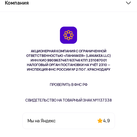
Косметика и уход
Компания
Как заказать
Активный отдых
Оплата
О сервисе
Планшеты
Доставка
Контакты
Игровые консоли
Гарантия
Камеры
Возврат
TV и мультимедиа
Выкуп товара
Музыка и звук
АКЦИОНЕРНАЯ КОМПАНИЯ С ОГРАНИЧЕННОЙ
Спорт
ОТВЕТСТВЕННОСТЬЮ «ЛАНИАКЕЯ» (LANIAKEA LLC)
ИНН/КИО 9909637467/63746 КПП 231087001
Здоровье
НАЛОГОВЫЙ ОРГАН ПОСТАНОВКИ НА УЧЁТ 2310 —
Здоровье питомцев
ИНСПЕКЦИЯ ФНС РОССИИ № 2 ПО Г. КРАСНОДАРУ
Книги
Одежда и аксессуары
ПРОВЕРИТЬ В ФНС РФ
СВИДЕТЕЛЬСТВО НА ТОВАРНЫЙ ЗНАК №1137338
4,9
Мы на Яндекс